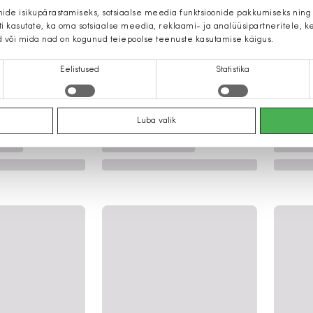
mide isikupärastamiseks, sotsiaalse meedia funktsioonide pakkumiseks ning
iti kasutate, ka oma sotsiaalse meedia, reklaami- ja analüüsipartneritele,
d või mida nad on kogunud teiepoolse teenuste kasutamise käigus.
Eelistused
Statistika
Luba valik