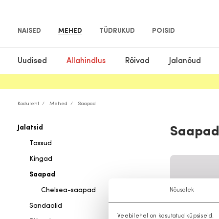
NAISED
MEHED
TÜDRUKUD
POISID
Uudised
Allahindlus
Rõivad
Jalanõud
Koduleht
Mehed
Saapad
Jalatsid
Saapa
Tossud
Kingad
Saapad
Chelsea-saapad
Nõusolek
Sandaalid
Veebilehel on kasutatud küpsiseid.