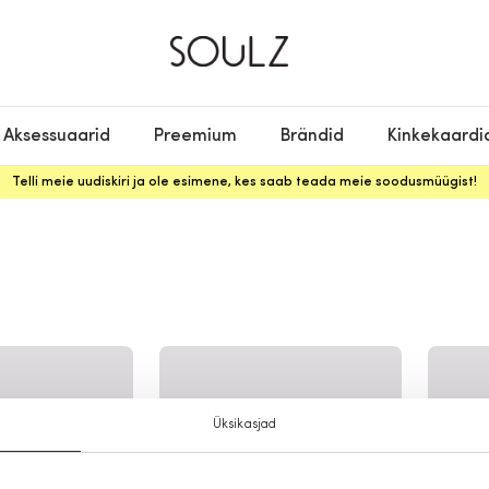
Aksessuaarid
Preemium
Brändid
Kinkekaardi
Telli meie uudiskiri ja ole esimene, kes saab teada meie soodusmüügist!
d
Üksikasjad