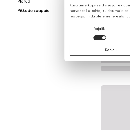
Plätud
Kasutame küpsiseid sisu ja reklaa
Pikkade saapaid
teavet selle kohta, kuidas meie sa
teabega, mida olete neile esitanu
Nõusoleku
Vajalik
valik
Keeldu