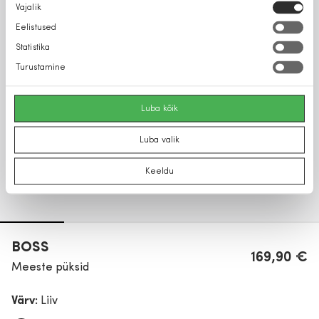
Nõusoleku
Vajalik
valik
Eelistused
Statistika
Turustamine
Luba kõik
Luba valik
Keeldu
BOSS
169,90 €
Meeste püksid
Värv:
Liiv