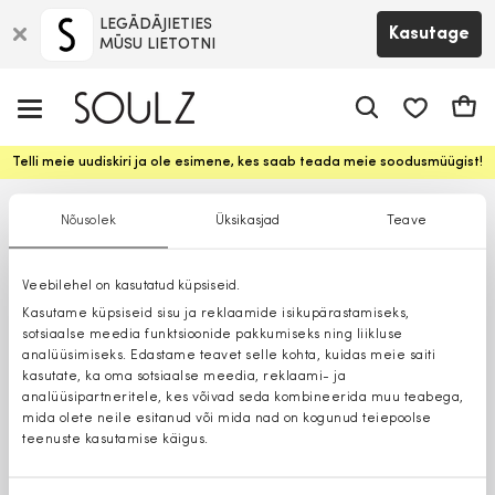
LEGĀDĀJIETIES
Kasutage
MŪSU LIETOTNI
app.shop.ui.
Ostuk
Telli meie uudiskiri ja ole esimene, kes saab teada meie soodusmüügist!
Nõusolek
Üksikasjad
Teave
Veebilehel on kasutatud küpsiseid.
Kasutame küpsiseid sisu ja reklaamide isikupärastamiseks,
sotsiaalse meedia funktsioonide pakkumiseks ning liikluse
analüüsimiseks. Edastame teavet selle kohta, kuidas meie saiti
kasutate, ka oma sotsiaalse meedia, reklaami- ja
analüüsipartneritele, kes võivad seda kombineerida muu teabega,
mida olete neile esitanud või mida nad on kogunud teiepoolse
teenuste kasutamise käigus.