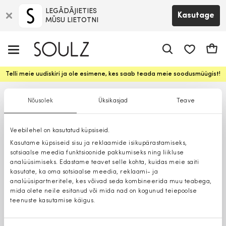
LEGĀDĀJIETIES
Kasutage
MŪSU LIETOTNI
app.shop.ui.
Ostuk
Telli meie uudiskiri ja ole esimene, kes saab teada meie soodusmüügist!
Nõusolek
Üksikasjad
Teave
Veebilehel on kasutatud küpsiseid.
Kasutame küpsiseid sisu ja reklaamide isikupärastamiseks,
sotsiaalse meedia funktsioonide pakkumiseks ning liikluse
analüüsimiseks. Edastame teavet selle kohta, kuidas meie saiti
kasutate, ka oma sotsiaalse meedia, reklaami- ja
analüüsipartneritele, kes võivad seda kombineerida muu teabega,
mida olete neile esitanud või mida nad on kogunud teiepoolse
teenuste kasutamise käigus.