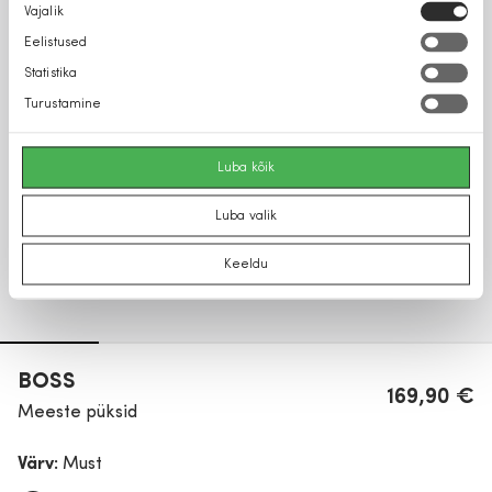
Nõusoleku
Vajalik
valik
Eelistused
Statistika
Turustamine
Luba kõik
Luba valik
Keeldu
BOSS
169,90 €
Meeste püksid
Värv:
Must