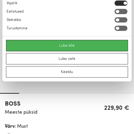
Nõusoleku
Vajalik
valik
Eelistused
Statistika
Turustamine
Luba kõik
Luba valik
Keeldu
BOSS
229,90 €
Meeste püksid
Värv:
Must