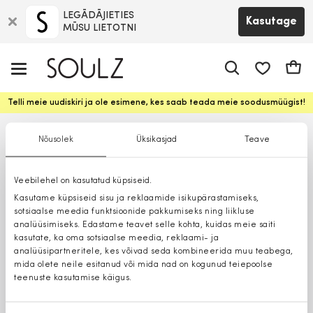
LEGĀDĀJIETIES
Kasutage
MŪSU LIETOTNI
app.shop.ui.
Ostuk
Telli meie uudiskiri ja ole esimene, kes saab teada meie soodusmüügist!
Nõusolek
Üksikasjad
Teave
Veebilehel on kasutatud küpsiseid.
Kasutame küpsiseid sisu ja reklaamide isikupärastamiseks,
sotsiaalse meedia funktsioonide pakkumiseks ning liikluse
analüüsimiseks. Edastame teavet selle kohta, kuidas meie saiti
kasutate, ka oma sotsiaalse meedia, reklaami- ja
analüüsipartneritele, kes võivad seda kombineerida muu teabega,
mida olete neile esitanud või mida nad on kogunud teiepoolse
teenuste kasutamise käigus.