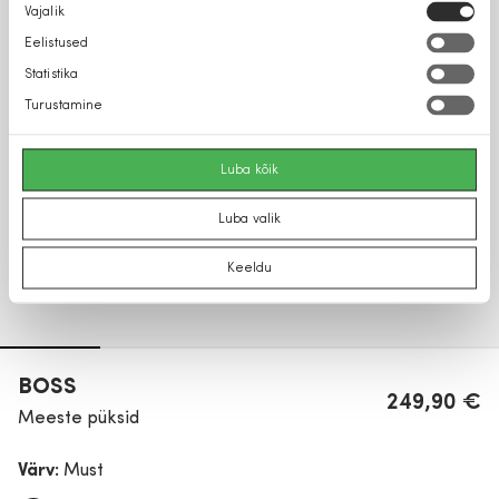
Nõusoleku
Vajalik
valik
Eelistused
Statistika
Turustamine
Luba kõik
Luba valik
Keeldu
BOSS
249,90 €
Meeste püksid
Värv:
Must