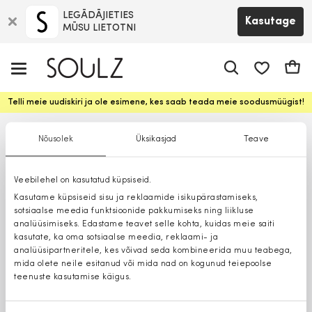
LEGĀDĀJIETIES
Kasutage
MŪSU LIETOTNI
app.shop.ui.
Ostuk
Telli meie uudiskiri ja ole esimene, kes saab teada meie soodusmüügist!
Nõusolek
Üksikasjad
Teave
Veebilehel on kasutatud küpsiseid.
Kasutame küpsiseid sisu ja reklaamide isikupärastamiseks,
sotsiaalse meedia funktsioonide pakkumiseks ning liikluse
analüüsimiseks. Edastame teavet selle kohta, kuidas meie saiti
kasutate, ka oma sotsiaalse meedia, reklaami- ja
analüüsipartneritele, kes võivad seda kombineerida muu teabega,
mida olete neile esitanud või mida nad on kogunud teiepoolse
teenuste kasutamise käigus.