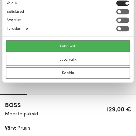
Nõusoleku
Vajalik
valik
Eelistused
Statistika
Turustamine
Luba kõik
Luba valik
Keeldu
BOSS
129,00 €
Meeste püksid
Värv:
Pruun