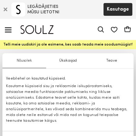
LEGĀDĀJIETIES
Kasutage
MŪSU LIETOTNI
app.shop.ui.
Ostuk
Telli meie uudiskiri ja ole esimene, kes saab teada meie soodusmüügist!
Nõusolek
Üksikasjad
Teave
Veebilehel on kasutatud küpsiseid.
Kasutame küpsiseid sisu ja reklaamide isikupärastamiseks,
sotsiaalse meedia funktsioonide pakkumiseks ning liikluse
analüüsimiseks. Edastame teavet selle kohta, kuidas meie saiti
kasutate, ka oma sotsiaalse meedia, reklaami- ja
analüüsipartneritele, kes võivad seda kombineerida muu teabega,
mida olete neile esitanud või mida nad on kogunud teiepoolse
teenuste kasutamise käigus.