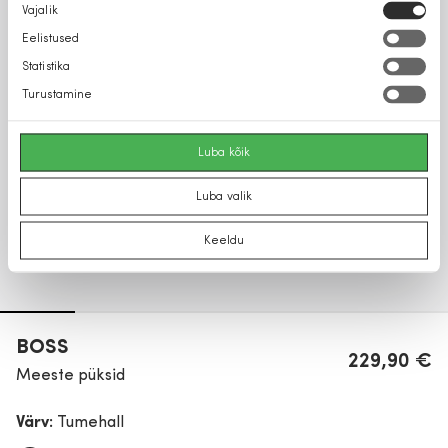
Nõusoleku
Vajalik
valik
Eelistused
Statistika
Turustamine
Luba kõik
Luba valik
Keeldu
BOSS
229,90 €
Meeste püksid
Värv:
Tumehall