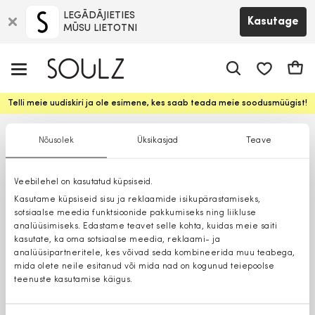
LEGĀDĀJIETIES
Kasutage
MŪSU LIETOTNI
app.shop.ui.
Ostuk
Telli meie uudiskiri ja ole esimene, kes saab teada meie soodusmüügist!
Nõusolek
Üksikasjad
Teave
Veebilehel on kasutatud küpsiseid.
Kasutame küpsiseid sisu ja reklaamide isikupärastamiseks,
sotsiaalse meedia funktsioonide pakkumiseks ning liikluse
analüüsimiseks. Edastame teavet selle kohta, kuidas meie saiti
kasutate, ka oma sotsiaalse meedia, reklaami- ja
analüüsipartneritele, kes võivad seda kombineerida muu teabega,
mida olete neile esitanud või mida nad on kogunud teiepoolse
teenuste kasutamise käigus.