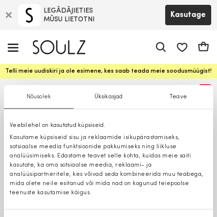
LEGĀDĀJIETIES
Kasutage
MŪSU LIETOTNI
app.shop.ui.
Ostuk
Telli meie uudiskiri ja ole esimene, kes saab teada meie soodusmüügist!
%
Nõusolek
Üksikasjad
Teave
Veebilehel on kasutatud küpsiseid.
Kasutame küpsiseid sisu ja reklaamide isikupärastamiseks,
sotsiaalse meedia funktsioonide pakkumiseks ning liikluse
analüüsimiseks. Edastame teavet selle kohta, kuidas meie saiti
kasutate, ka oma sotsiaalse meedia, reklaami- ja
analüüsipartneritele, kes võivad seda kombineerida muu teabega,
mida olete neile esitanud või mida nad on kogunud teiepoolse
teenuste kasutamise käigus.