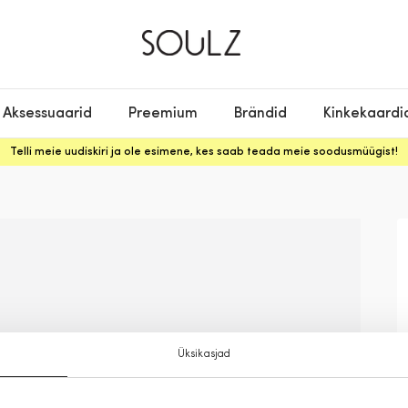
Aksessuaarid
Preemium
Brändid
Kinkekaardi
Telli meie uudiskiri ja ole esimene, kes saab teada meie soodusmüügist!
Üksikasjad