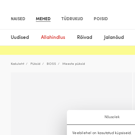
NAISED
MEHED
TÜDRUKUD
POISID
Uudised
Allahindlus
Rõivad
Jalanõud
Koduleht
Püksid
BOSS
Meeste püksid
Nõusolek
Veebilehel on kasutatud küpsiseid.