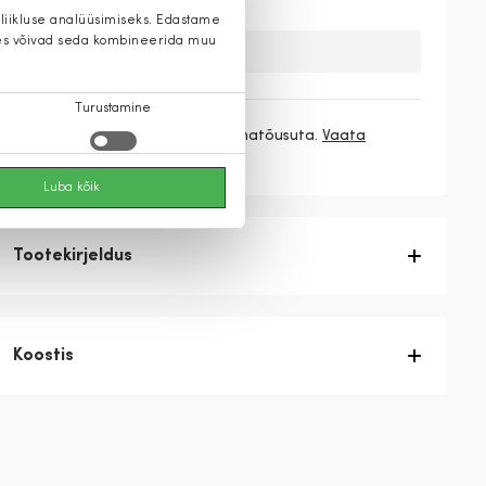
 liikluse analüüsimiseks. Edastame
 kes võivad seda kombineerida muu
Kahuks meil ei ole seda toodet.
Turustamine
3 makset
83,00 €
/ kuu ilma hinnatõusuta.
Vaata
rohkem
Luba kõik
Tootekirjeldus
Koostis