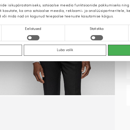
mide isikupärastamiseks, sotsiaalse meedia funktsioonide pakkumiseks ning
iti kasutate, ka oma sotsiaalse meedia, reklaami- ja analüüsipartneritele,
d või mida nad on kogunud teiepoolse teenuste kasutamise käigus.
Eelistused
Statistika
Luba valik