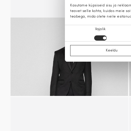
Kasutame küpsiseid sisu ja reklaa
teavet selle kohta, kuidas meie sa
teabega, mida olete neile esitanu
Nõusoleku
Vajalik
valik
Keeldu