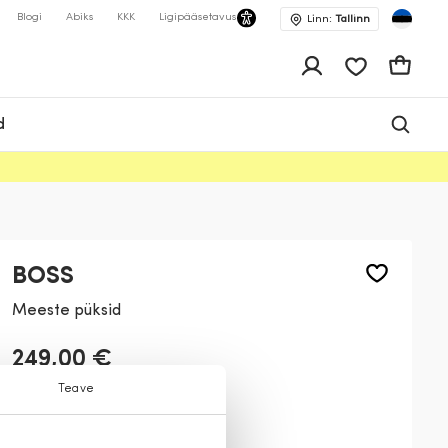
Blogi
Abiks
KKK
Ligipääsetavus
Linn:
Tallinn
app.shop.ui.wis
Ostukor
d
BOSS
Meeste püksid
249,00 €
Teave
Värv:
Must
001
401