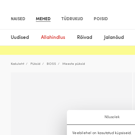
NAISED
MEHED
TÜDRUKUD
POISID
Uudised
Allahindlus
Rõivad
Jalanõud
Koduleht
Püksid
BOSS
Meeste püksid
Nõusolek
Veebilehel on kasutatud küpsiseid.