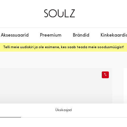
Aksessuaarid
Preemium
Brändid
Kinkekaardi
Telli meie uudiskiri ja ole esimene, kes saab teada meie soodusmüügist!
%
Üksikasjad