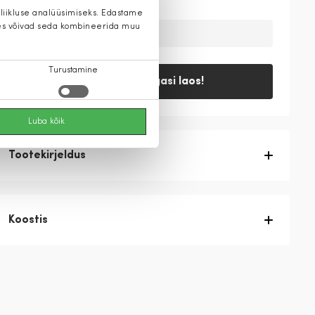
 liikluse analüüsimiseks. Edastame
 kes võivad seda kombineerida muu
Ajutiselt on toode laost otsas
Turustamine
Teavita, kui tagasi laos!
Luba kõik
Tootekirjeldus
Koostis