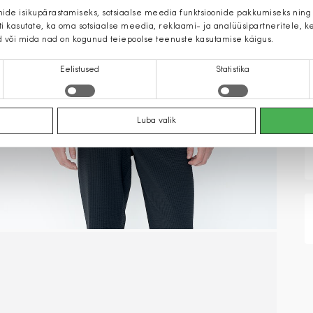
mide isikupärastamiseks, sotsiaalse meedia funktsioonide pakkumiseks ning
iti kasutate, ka oma sotsiaalse meedia, reklaami- ja analüüsipartneritele,
d või mida nad on kogunud teiepoolse teenuste kasutamise käigus.
Eelistused
Statistika
Luba valik