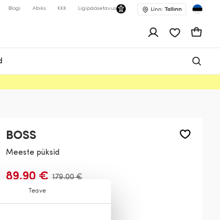
Blogi
Abiks
KKK
Ligipääsetavus
Linn:
Tallinn
app.shop.ui.wis
Ostukor
d
BOSS
Meeste püksid
89,90 €
179,00 €
Teave
Värv:
Must
001
275