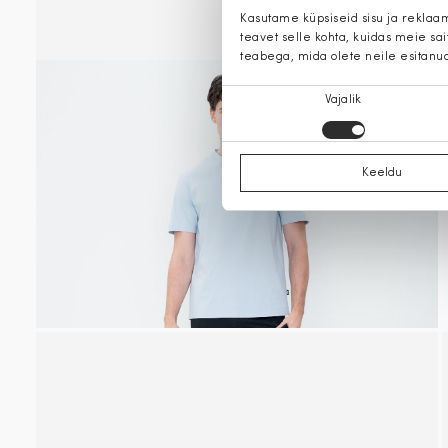
Kasutame küpsiseid sisu ja reklaa
teavet selle kohta, kuidas meie sa
teabega, mida olete neile esitanu
Nõusoleku
Vajalik
valik
Keeldu