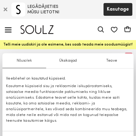
LEGĀDĀJIETIES
Kasutage
MŪSU LIETOTNI
app.shop.ui.
Ostuk
Telli meie uudiskiri ja ole esimene, kes saab teada meie soodusmüügist!
%
Nõusolek
Üksikasjad
Teave
Veebilehel on kasutatud küpsiseid.
Kasutame küpsiseid sisu ja reklaamide isikupärastamiseks,
sotsiaalse meedia funktsioonide pakkumiseks ning liikluse
analüüsimiseks. Edastame teavet selle kohta, kuidas meie saiti
kasutate, ka oma sotsiaalse meedia, reklaami- ja
analüüsipartneritele, kes võivad seda kombineerida muu teabega,
mida olete neile esitanud või mida nad on kogunud teiepoolse
teenuste kasutamise käigus.