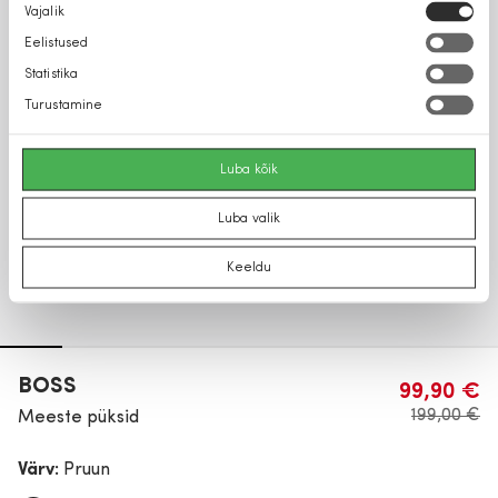
Nõusoleku
Vajalik
valik
Eelistused
Statistika
Turustamine
Luba kõik
Luba valik
Keeldu
BOSS
99,90 €
199,00 €
Meeste püksid
Värv:
Pruun