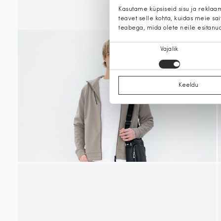
Kasutame küpsiseid sisu ja reklaa
teavet selle kohta, kuidas meie sa
teabega, mida olete neile esitanu
Nõusoleku
Vajalik
valik
Keeldu