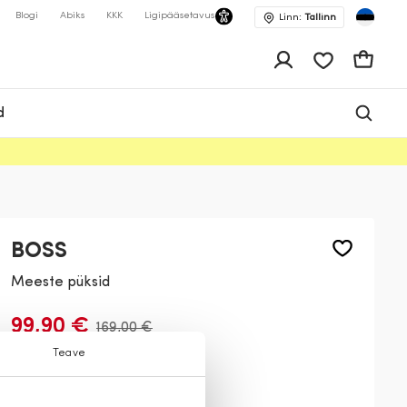
Blogi
Abiks
KKK
Ligipääsetavus
Linn:
Tallinn
app.shop.ui.wis
Ostukor
d
BOSS
Meeste püksid
99,90 €
169,00 €
Teave
Värv:
Liiv
334