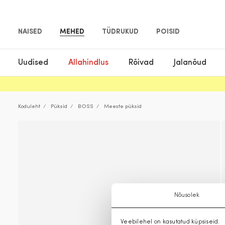
NAISED
MEHED
TÜDRUKUD
POISID
Uudised
Allahindlus
Rõivad
Jalanõud
Koduleht
Püksid
BOSS
Meeste püksid
Nõusolek
Veebilehel on kasutatud küpsiseid.