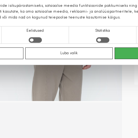
mide isikupärastamiseks, sotsiaalse meedia funktsioonide pakkumiseks ning
iti kasutate, ka oma sotsiaalse meedia, reklaami- ja analüüsipartneritele,
d või mida nad on kogunud teiepoolse teenuste kasutamise käigus.
Eelistused
Statistika
Luba valik