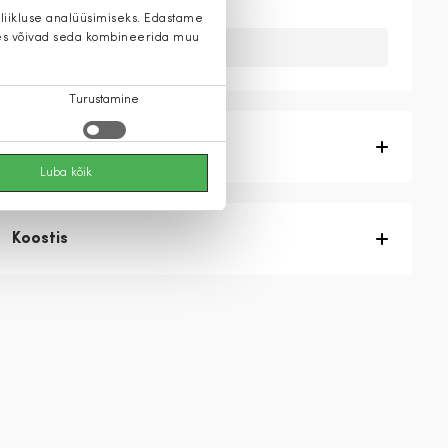
 liikluse analüüsimiseks. Edastame
 kes võivad seda kombineerida muu
Kahuks meil ei ole seda toodet.
Turustamine
Tootekirjeldus
Luba kõik
Koostis