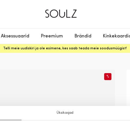
Aksessuaarid
Preemium
Brändid
Kinkekaardi
Telli meie uudiskiri ja ole esimene, kes saab teada meie soodusmüügist!
%
Üksikasjad