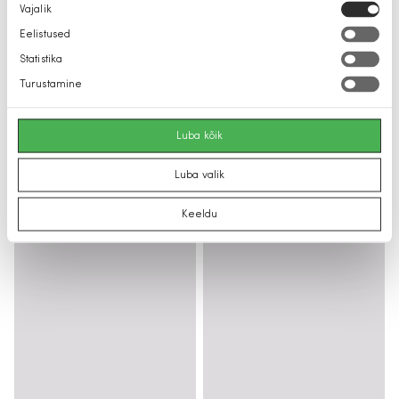
Nõusoleku
Vajalik
valik
Eelistused
Statistika
Turustamine
Luba kõik
Luba valik
Keeldu