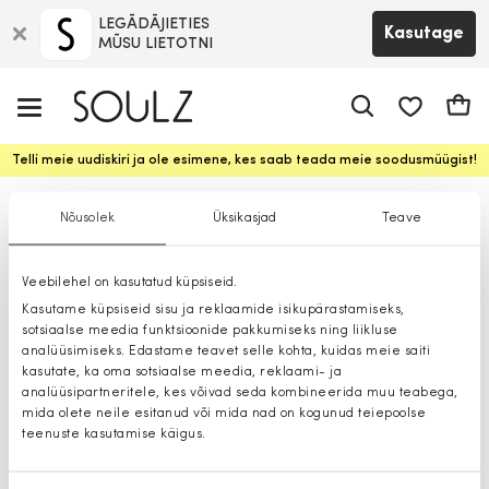
LEGĀDĀJIETIES
Kasutage
MŪSU LIETOTNI
app.shop.ui.
Ostuk
Telli meie uudiskiri ja ole esimene, kes saab teada meie soodusmüügist!
Püksid
Nõusolek
Üksikasjad
Teave
Veebilehel on kasutatud küpsiseid.
Kasutame küpsiseid sisu ja reklaamide isikupärastamiseks,
sotsiaalse meedia funktsioonide pakkumiseks ning liikluse
analüüsimiseks. Edastame teavet selle kohta, kuidas meie saiti
kasutate, ka oma sotsiaalse meedia, reklaami- ja
analüüsipartneritele, kes võivad seda kombineerida muu teabega,
mida olete neile esitanud või mida nad on kogunud teiepoolse
teenuste kasutamise käigus.