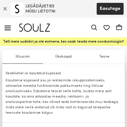
LEGĀDĀJIETIES
Kasutage
MŪSU LIETOTNI
app.shop.ui.
Ostuk
Telli meie uudiskiri ja ole esimene, kes saab teada meie soodusmüügist!
Püksid
Nõusolek
Üksikasjad
Teave
Veebilehel on kasutatud küpsiseid.
Kasutame küpsiseid sisu ja reklaamide isikupärastamiseks,
sotsiaalse meedia funktsioonide pakkumiseks ning liikluse
analüüsimiseks. Edastame teavet selle kohta, kuidas meie saiti
kasutate, ka oma sotsiaalse meedia, reklaami- ja
analüüsipartneritele, kes võivad seda kombineerida muu teabega,
mida olete neile esitanud või mida nad on kogunud teiepoolse
teenuste kasutamise käigus.