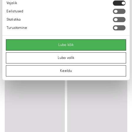
Nõusoleku
Vajalik
valik
Eelistused
Statistika
Turustamine
Luba kõik
Luba valik
Keeldu