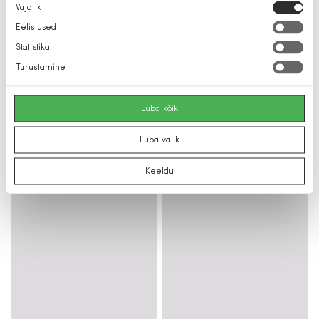
Nõusoleku
Vajalik
valik
Eelistused
Statistika
Turustamine
Luba kõik
Luba valik
Keeldu