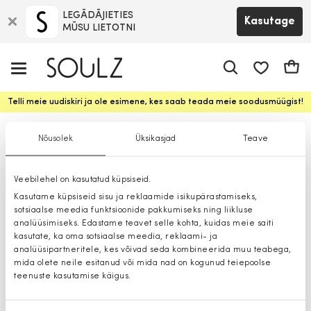
LEGĀDĀJIETIES
Kasutage
MŪSU LIETOTNI
app.shop.ui.
Ostuk
Telli meie uudiskiri ja ole esimene, kes saab teada meie soodusmüügist!
Püksid
Nõusolek
Üksikasjad
Teave
Veebilehel on kasutatud küpsiseid.
Kasutame küpsiseid sisu ja reklaamide isikupärastamiseks,
sotsiaalse meedia funktsioonide pakkumiseks ning liikluse
analüüsimiseks. Edastame teavet selle kohta, kuidas meie saiti
kasutate, ka oma sotsiaalse meedia, reklaami- ja
analüüsipartneritele, kes võivad seda kombineerida muu teabega,
mida olete neile esitanud või mida nad on kogunud teiepoolse
teenuste kasutamise käigus.