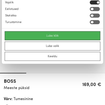
Nõusoleku
Vajalik
valik
Eelistused
Statistika
Turustamine
Luba kõik
Luba valik
Keeldu
BOSS
169,00 €
Meeste püksid
Värv:
Tumesinine