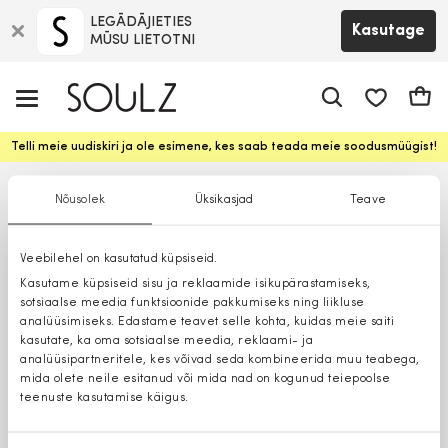
LEGĀDĀJIETIES
Kasutage
MŪSU LIETOTNI
app.shop.ui.
Ostuk
Telli meie uudiskiri ja ole esimene, kes saab teada meie soodusmüügist!
Nõusolek
Üksikasjad
Teave
Veebilehel on kasutatud küpsiseid.
Kasutame küpsiseid sisu ja reklaamide isikupärastamiseks,
sotsiaalse meedia funktsioonide pakkumiseks ning liikluse
analüüsimiseks. Edastame teavet selle kohta, kuidas meie saiti
kasutate, ka oma sotsiaalse meedia, reklaami- ja
analüüsipartneritele, kes võivad seda kombineerida muu teabega,
mida olete neile esitanud või mida nad on kogunud teiepoolse
teenuste kasutamise käigus.