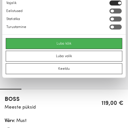
Nõusoleku
Vajalik
valik
Eelistused
Statistika
Turustamine
Luba kõik
Luba valik
Keeldu
BOSS
119,00 €
Meeste püksid
Värv:
Must