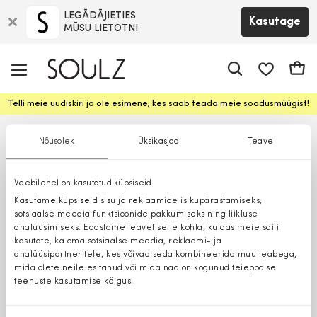
LEGĀDĀJIETIES
Kasutage
MŪSU LIETOTNI
app.shop.ui.
Ostuk
Telli meie uudiskiri ja ole esimene, kes saab teada meie soodusmüügist!
Nõusolek
Üksikasjad
Teave
Veebilehel on kasutatud küpsiseid.
Kasutame küpsiseid sisu ja reklaamide isikupärastamiseks,
sotsiaalse meedia funktsioonide pakkumiseks ning liikluse
analüüsimiseks. Edastame teavet selle kohta, kuidas meie saiti
kasutate, ka oma sotsiaalse meedia, reklaami- ja
analüüsipartneritele, kes võivad seda kombineerida muu teabega,
mida olete neile esitanud või mida nad on kogunud teiepoolse
teenuste kasutamise käigus.