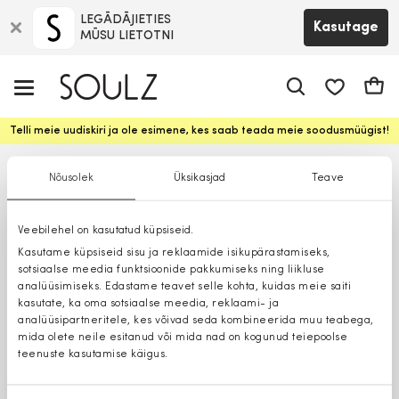
LEGĀDĀJIETIES
Kasutage
MŪSU LIETOTNI
app.shop.ui.
Ostuk
Telli meie uudiskiri ja ole esimene, kes saab teada meie soodusmüügist!
Nõusolek
Üksikasjad
Teave
Veebilehel on kasutatud küpsiseid.
Kasutame küpsiseid sisu ja reklaamide isikupärastamiseks,
sotsiaalse meedia funktsioonide pakkumiseks ning liikluse
analüüsimiseks. Edastame teavet selle kohta, kuidas meie saiti
kasutate, ka oma sotsiaalse meedia, reklaami- ja
analüüsipartneritele, kes võivad seda kombineerida muu teabega,
mida olete neile esitanud või mida nad on kogunud teiepoolse
teenuste kasutamise käigus.