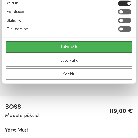
Nõusoleku
Vajalik
valik
Eelistused
Statistika
Turustamine
Luba kõik
Luba valik
Keeldu
BOSS
119,00 €
Meeste püksid
Värv:
Must