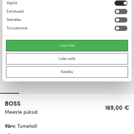
Nõusoleku
Vajalik
valik
Eelistused
Statistika
Turustamine
Luba kõik
Luba valik
Keeldu
BOSS
169,00 €
Meeste püksid
Värv:
Tumehall