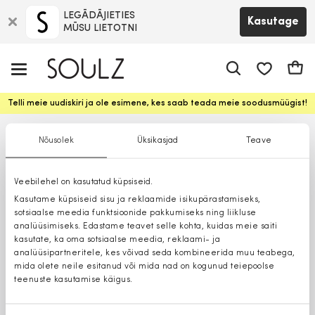
LEGĀDĀJIETIES
Kasutage
MŪSU LIETOTNI
app.shop.ui.
Ostuk
Telli meie uudiskiri ja ole esimene, kes saab teada meie soodusmüügist!
Nõusolek
Üksikasjad
Teave
Veebilehel on kasutatud küpsiseid.
Kasutame küpsiseid sisu ja reklaamide isikupärastamiseks,
sotsiaalse meedia funktsioonide pakkumiseks ning liikluse
analüüsimiseks. Edastame teavet selle kohta, kuidas meie saiti
kasutate, ka oma sotsiaalse meedia, reklaami- ja
analüüsipartneritele, kes võivad seda kombineerida muu teabega,
mida olete neile esitanud või mida nad on kogunud teiepoolse
teenuste kasutamise käigus.