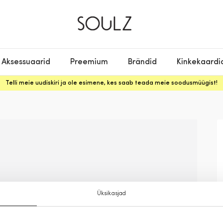
Aksessuaarid
Preemium
Brändid
Kinkekaardi
Telli meie uudiskiri ja ole esimene, kes saab teada meie soodusmüügist!
Üksikasjad