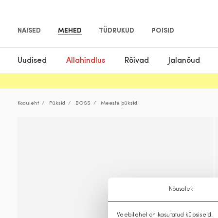
NAISED
MEHED
TÜDRUKUD
POISID
Uudised
Allahindlus
Rõivad
Jalanõud
Koduleht
Püksid
BOSS
Meeste püksid
Nõusolek
Veebilehel on kasutatud küpsiseid.