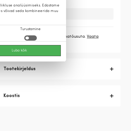
 liikluse analüüsimiseks. Edastame
 kes võivad seda kombineerida muu
Kahuks meil ei ole seda toodet.
Turustamine
3 makset
56,33 €
/ kuu ilma hinnatõusuta.
Vaata
rohkem
Luba kõik
Tootekirjeldus
Koostis