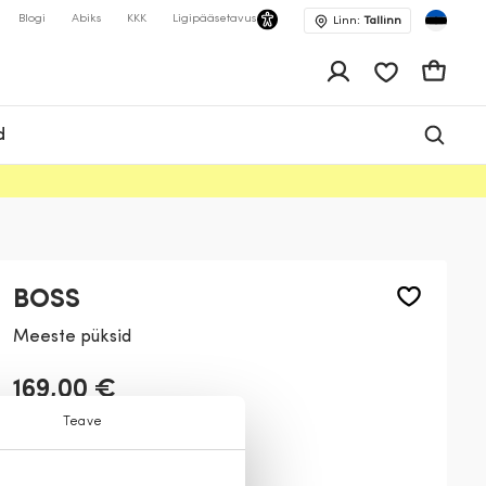
Blogi
Abiks
KKK
Ligipääsetavus
Linn:
Tallinn
app.shop.ui.wis
Ostukor
d
BOSS
Meeste püksid
169,00 €
Teave
Värv:
Tumesinine
402