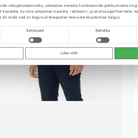
mide isikupärastamiseks, sotsiaalse meedia funktsioonide pakkumiseks ning
iti kasutate, ka oma sotsiaalse meedia, reklaami- ja analüüsipartneritele,
d või mida nad on kogunud teiepoolse teenuste kasutamise käigus.
Eelistused
Statistika
Luba valik