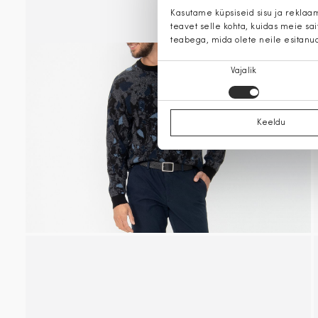
Kasutame küpsiseid sisu ja reklaa
teavet selle kohta, kuidas meie sa
teabega, mida olete neile esitanu
Nõusoleku
Vajalik
valik
Keeldu