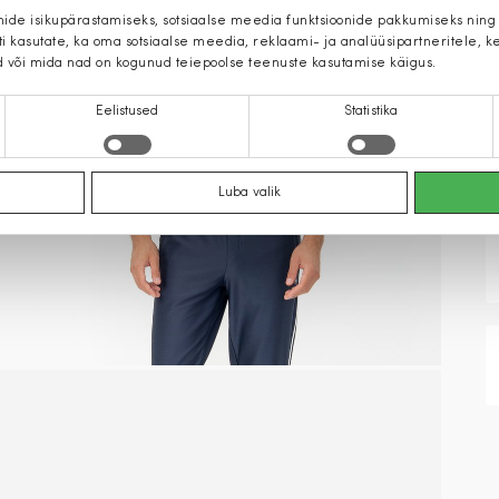
mide isikupärastamiseks, sotsiaalse meedia funktsioonide pakkumiseks ning
iti kasutate, ka oma sotsiaalse meedia, reklaami- ja analüüsipartneritele,
d või mida nad on kogunud teiepoolse teenuste kasutamise käigus.
Eelistused
Statistika
Luba valik