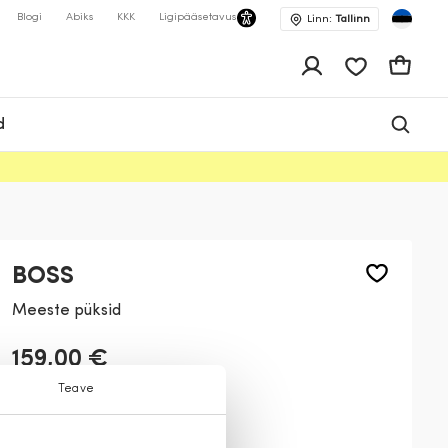
Blogi
Abiks
KKK
Ligipääsetavus
Linn:
Tallinn
app.shop.ui.wis
Ostukor
d
BOSS
Meeste püksid
159,00 €
Teave
Värv:
Tumesinine
410