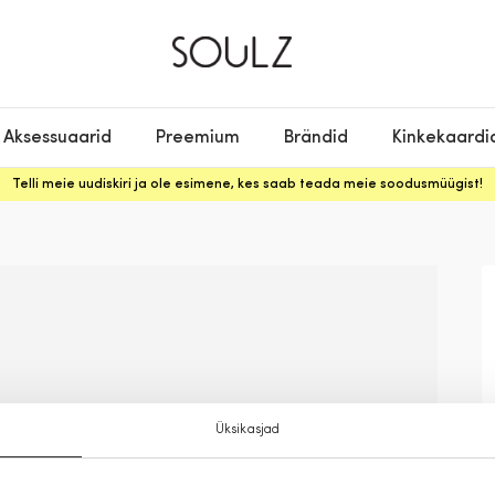
Aksessuaarid
Preemium
Brändid
Kinkekaardi
Telli meie uudiskiri ja ole esimene, kes saab teada meie soodusmüügist!
Üksikasjad