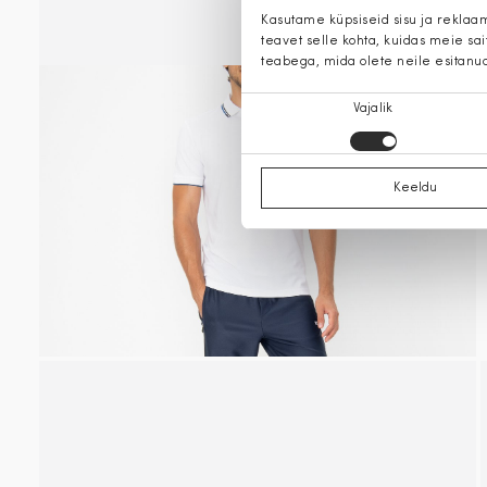
Kasutame küpsiseid sisu ja reklaa
teavet selle kohta, kuidas meie sa
teabega, mida olete neile esitanu
Nõusoleku
Vajalik
valik
Keeldu