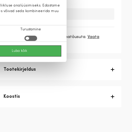
 liikluse analüüsimiseks. Edastame
 kes võivad seda kombineerida muu
Kahuks meil ei ole seda toodet.
Turustamine
3 makset
53,00 €
/ kuu ilma hinnatõusuta.
Vaata
rohkem
Luba kõik
Tootekirjeldus
Koostis