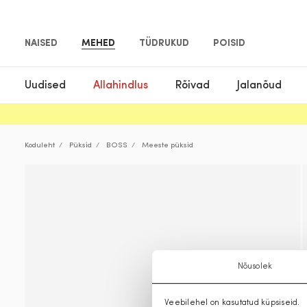
NAISED
MEHED
TÜDRUKUD
POISID
Uudised
Allahindlus
Rõivad
Jalanõud
Koduleht
Püksid
BOSS
Meeste püksid
Nõusolek
Veebilehel on kasutatud küpsiseid.