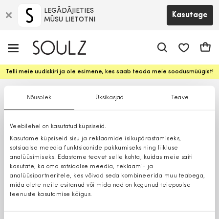
LEGĀDĀJIETIES
Kasutage
MŪSU LIETOTNI
app.shop.ui.
Ostuk
Telli meie uudiskiri ja ole esimene, kes saab teada meie soodusmüügist!
Nõusolek
Üksikasjad
Teave
Veebilehel on kasutatud küpsiseid.
Kasutame küpsiseid sisu ja reklaamide isikupärastamiseks,
sotsiaalse meedia funktsioonide pakkumiseks ning liikluse
analüüsimiseks. Edastame teavet selle kohta, kuidas meie saiti
kasutate, ka oma sotsiaalse meedia, reklaami- ja
analüüsipartneritele, kes võivad seda kombineerida muu teabega,
mida olete neile esitanud või mida nad on kogunud teiepoolse
teenuste kasutamise käigus.