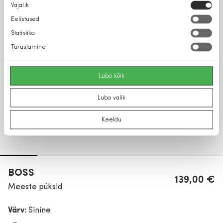
Nõusoleku
Vajalik
valik
Eelistused
Statistika
Turustamine
Luba kõik
Luba valik
Keeldu
BOSS
139,00 €
Meeste püksid
Värv:
Sinine