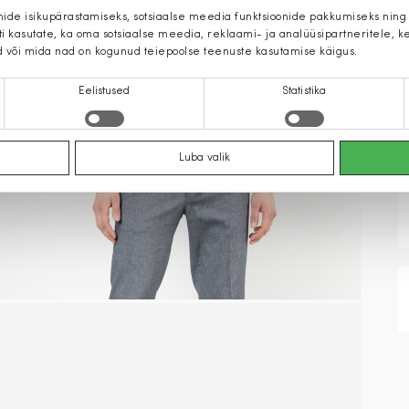
mide isikupärastamiseks, sotsiaalse meedia funktsioonide pakkumiseks ning
iti kasutate, ka oma sotsiaalse meedia, reklaami- ja analüüsipartneritele,
d või mida nad on kogunud teiepoolse teenuste kasutamise käigus.
Eelistused
Statistika
Luba valik