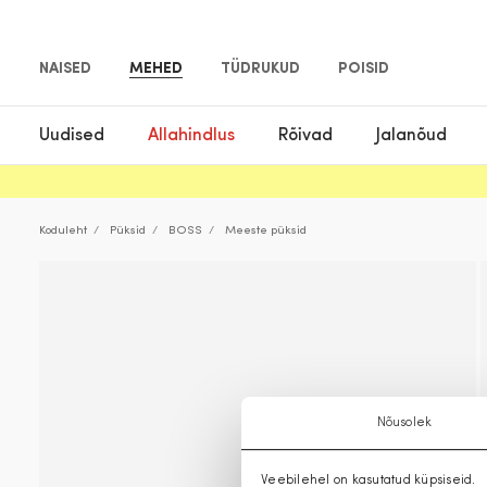
NAISED
MEHED
TÜDRUKUD
POISID
Uudised
Allahindlus
Rõivad
Jalanõud
Koduleht
Püksid
BOSS
Meeste püksid
Nõusolek
Veebilehel on kasutatud küpsiseid.