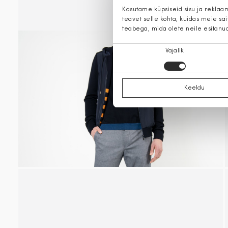
Kasutame küpsiseid sisu ja reklaa
teavet selle kohta, kuidas meie sa
teabega, mida olete neile esitanu
Nõusoleku
Vajalik
valik
Keeldu