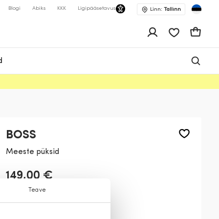
Blogi
Abiks
KKK
Ligipääsetavus
Linn:
Tallinn
app.shop.ui.wis
Ostukor
d
BOSS
Meeste püksid
149,00 €
Teave
Värv:
Tumehall
480
475
102