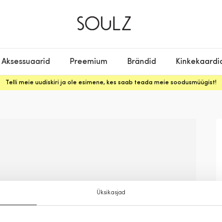
Aksessuaarid
Preemium
Brändid
Kinkekaardi
Telli meie uudiskiri ja ole esimene, kes saab teada meie soodusmüügist!
Üksikasjad