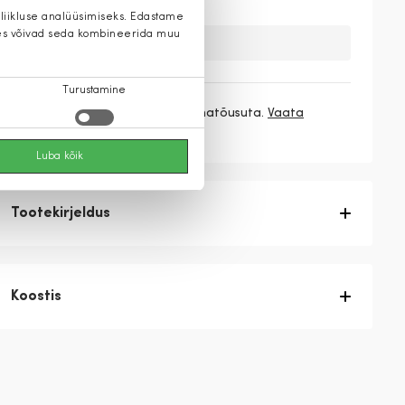
 liikluse analüüsimiseks. Edastame
 kes võivad seda kombineerida muu
Kahuks meil ei ole seda toodet.
Turustamine
3 makset
49,67 €
/ kuu ilma hinnatõusuta.
Vaata
rohkem
Luba kõik
Tootekirjeldus
Koostis