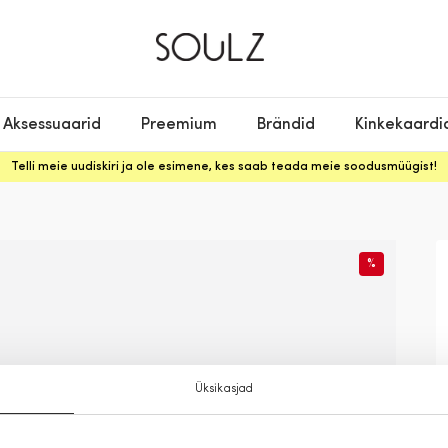
Aksessuaarid
Preemium
Brändid
Kinkekaardi
Telli meie uudiskiri ja ole esimene, kes saab teada meie soodusmüügist!
%
Üksikasjad