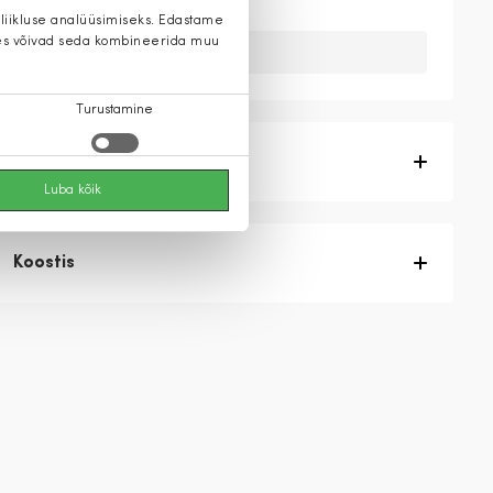
 liikluse analüüsimiseks. Edastame
 kes võivad seda kombineerida muu
Kahuks meil ei ole seda toodet.
Turustamine
Tootekirjeldus
Luba kõik
Koostis