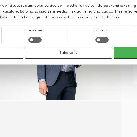
mide isikupärastamiseks, sotsiaalse meedia funktsioonide pakkumiseks ning
iti kasutate, ka oma sotsiaalse meedia, reklaami- ja analüüsipartneritele,
d või mida nad on kogunud teiepoolse teenuste kasutamise käigus.
Eelistused
Statistika
Luba valik