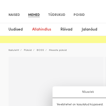
NAISED
MEHED
TÜDRUKUD
POISID
Uudised
Allahindlus
Rõivad
Jalanõud
Koduleht
Püksid
BOSS
Meeste püksid
Nõusolek
Veebilehel on kasutatud küpsiseid.