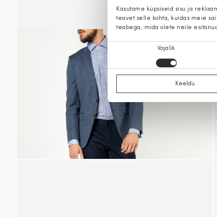
Kasutame küpsiseid sisu ja reklaa
teavet selle kohta, kuidas meie sa
teabega, mida olete neile esitanu
Nõusoleku
Vajalik
valik
Keeldu