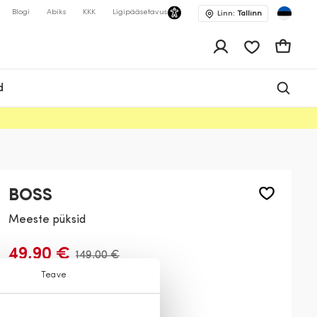
Blogi
Abiks
KKK
Ligipääsetavus
Linn:
Tallinn
app.shop.ui.wis
Ostukor
d
BOSS
Meeste püksid
49,90 €
149,00 €
Teave
Värv:
Tumesinine
410