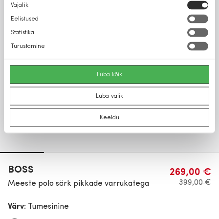
Nõusoleku
Vajalik
valik
Eelistused
Statistika
Turustamine
Luba kõik
Luba valik
Keeldu
BOSS
269,00 €
399,00 €
Meeste polo särk pikkade varrukatega
Värv:
Tumesinine