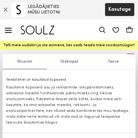
LEGĀDĀJIETIES
Kasutage
MŪSU LIETOTNI
app.shop.ui.
Ostuk
Telli meie uudiskiri ja ole esimene, kes saab teada meie soodusmüügist!
%
Nõusolek
Üksikasjad
Teave
Veebilehel on kasutatud küpsiseid.
Kasutame küpsiseid sisu ja reklaamide isikupärastamiseks,
sotsiaalse meedia funktsioonide pakkumiseks ning liikluse
analüüsimiseks. Edastame teavet selle kohta, kuidas meie saiti
kasutate, ka oma sotsiaalse meedia, reklaami- ja
analüüsipartneritele, kes võivad seda kombineerida muu teabega,
mida olete neile esitanud või mida nad on kogunud teiepoolse
teenuste kasutamise käigus.