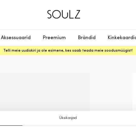
Aksessuaarid
Preemium
Brändid
Kinkekaardi
Telli meie uudiskiri ja ole esimene, kes saab teada meie soodusmüügist!
Üksikasjad