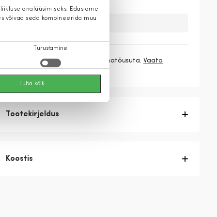
 liikluse analüüsimiseks. Edastame
 kes võivad seda kombineerida muu
Kahuks meil ei ole seda toodet.
Turustamine
3 makset
39,67 €
/ kuu ilma hinnatõusuta.
Vaata
rohkem
Luba kõik
Tootekirjeldus
Koostis