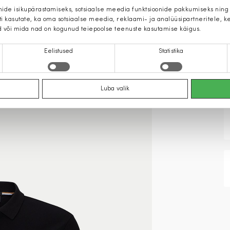
mide isikupärastamiseks, sotsiaalse meedia funktsioonide pakkumiseks ning
iti kasutate, ka oma sotsiaalse meedia, reklaami- ja analüüsipartneritele,
d või mida nad on kogunud teiepoolse teenuste kasutamise käigus.
Eelistused
Statistika
Luba valik