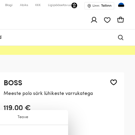
Blogi
Abiks
KKK
Ligipääsetavus
Linn:
Tallinn
app.shop.ui.wis
Ostukor
d
BOSS
Meeste polo särk lühikeste varrukatega
119,00 €
Teave
Värv:
Must
001
404
100