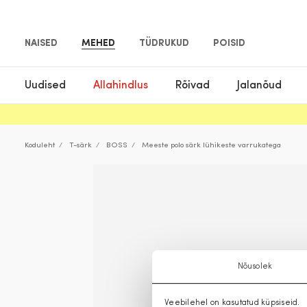
NAISED
MEHED
TÜDRUKUD
POISID
Uudised
Allahindlus
Rõivad
Jalanõud
Koduleht
T-särk
BOSS
Meeste polo särk lühikeste varrukatega
Nõusolek
Veebilehel on kasutatud küpsiseid.