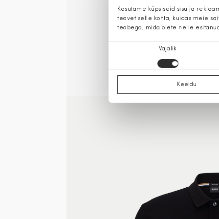
Kasutame küpsiseid sisu ja reklaa
teavet selle kohta, kuidas meie sa
teabega, mida olete neile esitanu
Nõusoleku
Vajalik
valik
Keeldu