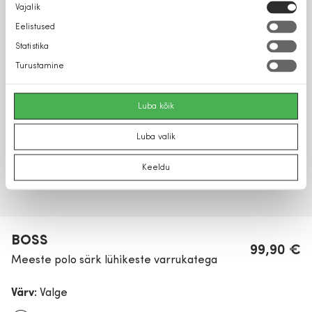
Nõusoleku
Vajalik
valik
Eelistused
Statistika
Turustamine
Luba kõik
Luba valik
Keeldu
BOSS
99,90 €
Meeste polo särk lühikeste varrukatega
Värv:
Valge