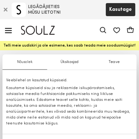
LEGĀDĀJIETIES
Kasutage
MŪSU LIETOTNI
app.shop.ui.
Ostuk
Telli meie uudiskiri ja ole esimene, kes saab teada meie soodusmüügist!
Nõusolek
Üksikasjad
Teave
Veebilehel on kasutatud küpsiseid.
Kasutame küpsiseid sisu ja reklaamide isikupärastamiseks,
sotsiaalse meedia funktsioonide pakkumiseks ning liikluse
analüüsimiseks. Edastame teavet selle kohta, kuidas meie saiti
kasutate, ka oma sotsiaalse meedia, reklaami- ja
analüüsipartneritele, kes võivad seda kombineerida muu teabega,
mida olete neile esitanud või mida nad on kogunud teiepoolse
teenuste kasutamise käigus.