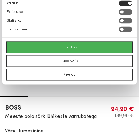
Nõusoleku
Vajalik
valik
Eelistused
Statistika
Turustamine
Luba kõik
Luba valik
Keeldu
BOSS
94,90 €
139,90 €
Meeste polo särk lühikeste varrukatega
Värv:
Tumesinine