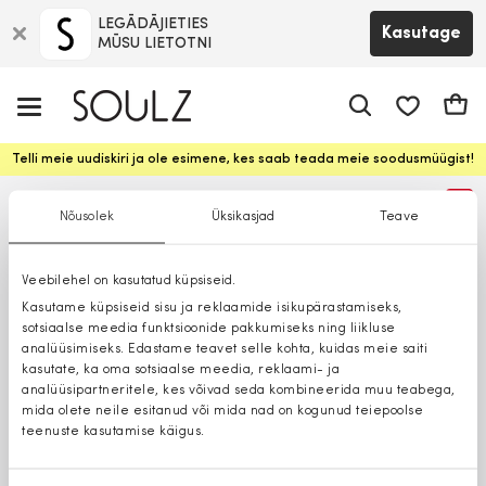
LEGĀDĀJIETIES
Kasutage
MŪSU LIETOTNI
app.shop.ui.
Ostuk
Telli meie uudiskiri ja ole esimene, kes saab teada meie soodusmüügist!
%
Nõusolek
Üksikasjad
Teave
Veebilehel on kasutatud küpsiseid.
Kasutame küpsiseid sisu ja reklaamide isikupärastamiseks,
sotsiaalse meedia funktsioonide pakkumiseks ning liikluse
analüüsimiseks. Edastame teavet selle kohta, kuidas meie saiti
kasutate, ka oma sotsiaalse meedia, reklaami- ja
analüüsipartneritele, kes võivad seda kombineerida muu teabega,
mida olete neile esitanud või mida nad on kogunud teiepoolse
teenuste kasutamise käigus.