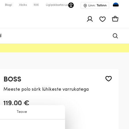
Blogi
Abiks
KKK
Ligipääsetavus
Linn:
Tallinn
app.shop.ui.wis
Ostukor
d
BOSS
Meeste polo särk lühikeste varrukatega
119,00 €
Teave
Värv:
Pruun
334
001