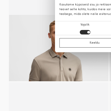
Kasutame küpsiseid sisu ja reklaa
teavet selle kohta, kuidas meie sa
teabega, mida olete neile esitanu
Nõusoleku
Vajalik
valik
Keeldu