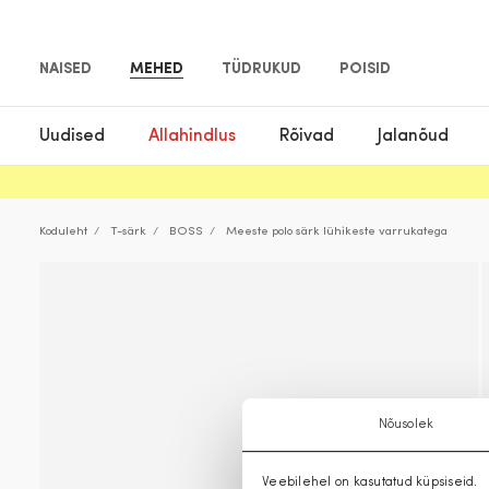
NAISED
MEHED
TÜDRUKUD
POISID
Uudised
Allahindlus
Rõivad
Jalanõud
Koduleht
T-särk
BOSS
Meeste polo särk lühikeste varrukatega
Nõusolek
Veebilehel on kasutatud küpsiseid.