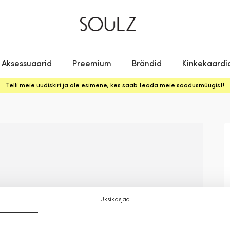
Aksessuaarid
Preemium
Brändid
Kinkekaardi
Telli meie uudiskiri ja ole esimene, kes saab teada meie soodusmüügist!
Üksikasjad