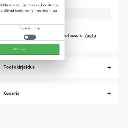
 liikluse analüüsimiseks. Edastame
 kes võivad seda kombineerida muu
Kahuks meil ei ole seda toodet.
Turustamine
3 makset
39,67 €
/ kuu ilma hinnatõusuta.
Vaata
rohkem
Luba kõik
Tootekirjeldus
Koostis