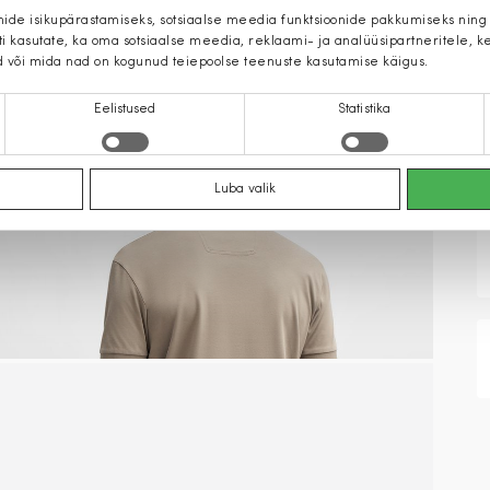
mide isikupärastamiseks, sotsiaalse meedia funktsioonide pakkumiseks ning
iti kasutate, ka oma sotsiaalse meedia, reklaami- ja analüüsipartneritele,
d või mida nad on kogunud teiepoolse teenuste kasutamise käigus.
Eelistused
Statistika
Luba valik