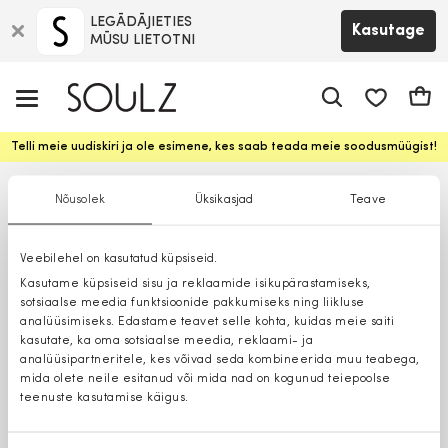
LEGĀDĀJIETIES
Kasutage
MŪSU LIETOTNI
app.shop.ui.
Ostuk
Telli meie uudiskiri ja ole esimene, kes saab teada meie soodusmüügist!
Nõusolek
Üksikasjad
Teave
Veebilehel on kasutatud küpsiseid.
Kasutame küpsiseid sisu ja reklaamide isikupärastamiseks,
sotsiaalse meedia funktsioonide pakkumiseks ning liikluse
analüüsimiseks. Edastame teavet selle kohta, kuidas meie saiti
kasutate, ka oma sotsiaalse meedia, reklaami- ja
analüüsipartneritele, kes võivad seda kombineerida muu teabega,
mida olete neile esitanud või mida nad on kogunud teiepoolse
teenuste kasutamise käigus.