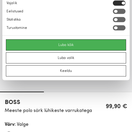
Nõusoleku
Vajalik
valik
Eelistused
Statistika
Turustamine
Luba kõik
Luba valik
Keeldu
BOSS
99,90 €
Meeste polo särk lühikeste varrukatega
Värv:
Valge