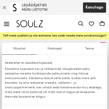
LEGĀDĀJIETIES
Kasutage
MŪSU LIETOTNI
app.shop.ui.
Ostuk
Telli meie uudiskiri ja ole esimene, kes saab teada meie soodusmüügist!
%
Nõusolek
Üksikasjad
Teave
Veebilehel on kasutatud küpsiseid.
Kasutame küpsiseid sisu ja reklaamide isikupärastamiseks,
sotsiaalse meedia funktsioonide pakkumiseks ning liikluse
analüüsimiseks. Edastame teavet selle kohta, kuidas meie saiti
kasutate, ka oma sotsiaalse meedia, reklaami- ja
analüüsipartneritele, kes võivad seda kombineerida muu teabega,
mida olete neile esitanud või mida nad on kogunud teiepoolse
teenuste kasutamise käigus.