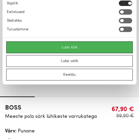
Nõusoleku
Vajalik
valik
Eelistused
Statistika
Turustamine
Luba kõik
Luba valik
Keeldu
BOSS
67,90 €
99,90 €
Meeste polo särk lühikeste varrukatega
Värv:
Punane