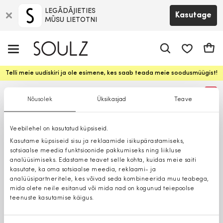
LEGĀDĀJIETIES
Kasutage
MŪSU LIETOTNI
app.shop.ui.
Ostuk
Telli meie uudiskiri ja ole esimene, kes saab teada meie soodusmüügist!
%
Nõusolek
Üksikasjad
Teave
Veebilehel on kasutatud küpsiseid.
Kasutame küpsiseid sisu ja reklaamide isikupärastamiseks,
sotsiaalse meedia funktsioonide pakkumiseks ning liikluse
analüüsimiseks. Edastame teavet selle kohta, kuidas meie saiti
kasutate, ka oma sotsiaalse meedia, reklaami- ja
analüüsipartneritele, kes võivad seda kombineerida muu teabega,
mida olete neile esitanud või mida nad on kogunud teiepoolse
teenuste kasutamise käigus.