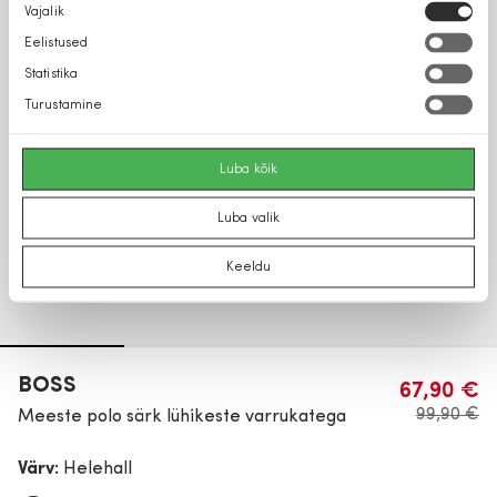
Nõusoleku
Vajalik
valik
Eelistused
Statistika
Turustamine
Luba kõik
Luba valik
Keeldu
BOSS
67,90 €
99,90 €
Meeste polo särk lühikeste varrukatega
Värv:
Helehall