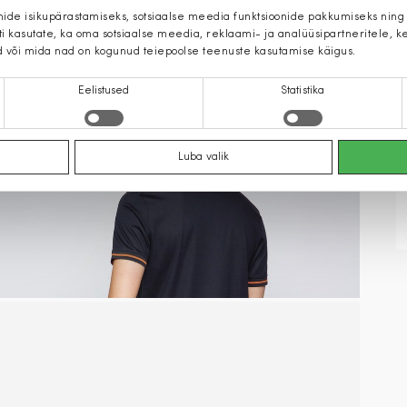
mide isikupärastamiseks, sotsiaalse meedia funktsioonide pakkumiseks ning
iti kasutate, ka oma sotsiaalse meedia, reklaami- ja analüüsipartneritele,
d või mida nad on kogunud teiepoolse teenuste kasutamise käigus.
Eelistused
Statistika
Luba valik