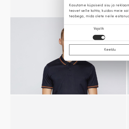
Kasutame küpsiseid sisu ja reklaa
teavet selle kohta, kuidas meie sa
teabega, mida olete neile esitanu
Nõusoleku
Vajalik
valik
Keeldu