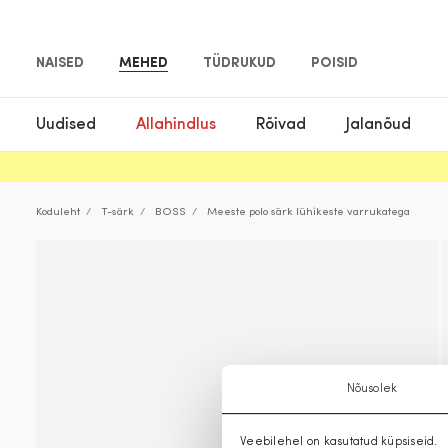
NAISED
MEHED
TÜDRUKUD
POISID
Uudised
Allahindlus
Rõivad
Jalanõud
Koduleht
T-särk
BOSS
Meeste polo särk lühikeste varrukatega
Nõusolek
Veebilehel on kasutatud küpsiseid.