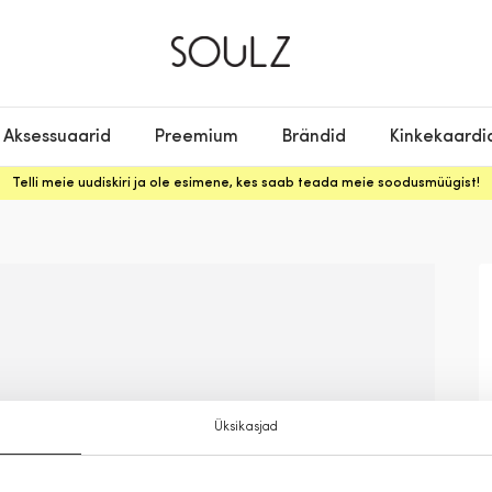
Aksessuaarid
Preemium
Brändid
Kinkekaardi
Telli meie uudiskiri ja ole esimene, kes saab teada meie soodusmüügist!
Üksikasjad