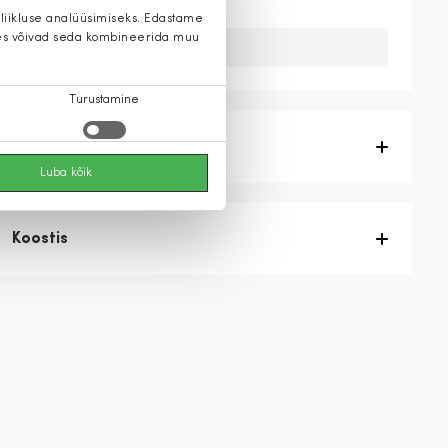
 liikluse analüüsimiseks. Edastame
 kes võivad seda kombineerida muu
Kahuks meil ei ole seda toodet.
Turustamine
Tootekirjeldus
Luba kõik
Koostis