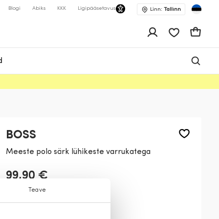
Blogi
Abiks
KKK
Ligipääsetavus
Linn:
Tallinn
app.shop.ui.wis
Ostukor
d
BOSS
Meeste polo särk lühikeste varrukatega
99,90 €
Teave
Värv:
Tumesinine
402