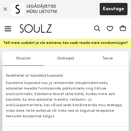
LEGĀDĀJIETIES
Kasutage
MŪSU LIETOTNI
app.shop.ui.
Ostuk
Telli meie uudiskiri ja ole esimene, kes saab teada meie soodusmüügist!
Nõusolek
Üksikasjad
Teave
Veebilehel on kasutatud küpsiseid.
Kasutame küpsiseid sisu ja reklaamide isikupärastamiseks,
sotsiaalse meedia funktsioonide pakkumiseks ning liikluse
analüüsimiseks. Edastame teavet selle kohta, kuidas meie saiti
kasutate, ka oma sotsiaalse meedia, reklaami- ja
analüüsipartneritele, kes võivad seda kombineerida muu teabega,
mida olete neile esitanud või mida nad on kogunud teiepoolse
teenuste kasutamise käigus.