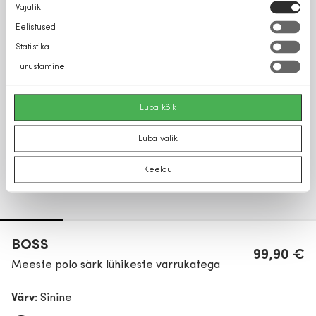
Nõusoleku
Vajalik
valik
Eelistused
Statistika
Turustamine
Luba kõik
Luba valik
Keeldu
BOSS
99,90 €
Meeste polo särk lühikeste varrukatega
Värv:
Sinine