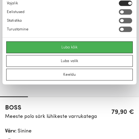
Nõusoleku
Vajalik
valik
Eelistused
Statistika
Turustamine
Luba kõik
Luba valik
Keeldu
BOSS
79,90 €
Meeste polo särk lühikeste varrukatega
Värv:
Sinine