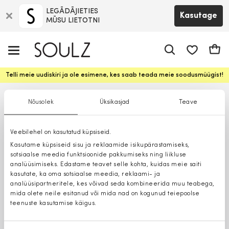
LEGĀDĀJIETIES
Kasutage
MŪSU LIETOTNI
app.shop.ui.
Ostuk
Telli meie uudiskiri ja ole esimene, kes saab teada meie soodusmüügist!
Nõusolek
Üksikasjad
Teave
Veebilehel on kasutatud küpsiseid.
Kasutame küpsiseid sisu ja reklaamide isikupärastamiseks,
sotsiaalse meedia funktsioonide pakkumiseks ning liikluse
analüüsimiseks. Edastame teavet selle kohta, kuidas meie saiti
kasutate, ka oma sotsiaalse meedia, reklaami- ja
analüüsipartneritele, kes võivad seda kombineerida muu teabega,
mida olete neile esitanud või mida nad on kogunud teiepoolse
teenuste kasutamise käigus.