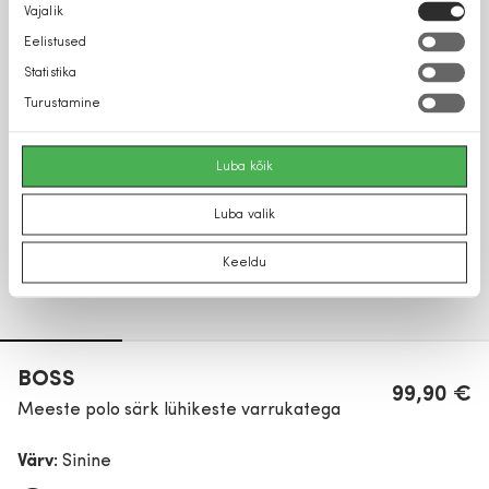
Nõusoleku
Vajalik
valik
Eelistused
Statistika
Turustamine
Luba kõik
Luba valik
Keeldu
BOSS
99,90 €
Meeste polo särk lühikeste varrukatega
Värv:
Sinine