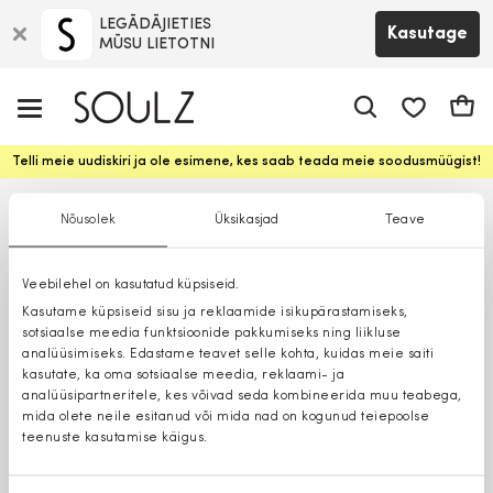
LEGĀDĀJIETIES
Kasutage
MŪSU LIETOTNI
app.shop.ui.
Ostuk
Telli meie uudiskiri ja ole esimene, kes saab teada meie soodusmüügist!
Nõusolek
Üksikasjad
Teave
Veebilehel on kasutatud küpsiseid.
Kasutame küpsiseid sisu ja reklaamide isikupärastamiseks,
sotsiaalse meedia funktsioonide pakkumiseks ning liikluse
analüüsimiseks. Edastame teavet selle kohta, kuidas meie saiti
kasutate, ka oma sotsiaalse meedia, reklaami- ja
analüüsipartneritele, kes võivad seda kombineerida muu teabega,
mida olete neile esitanud või mida nad on kogunud teiepoolse
teenuste kasutamise käigus.