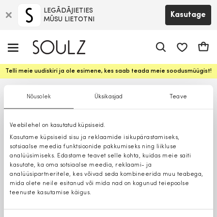
LEGĀDĀJIETIES
Kasutage
MŪSU LIETOTNI
app.shop.ui.
Ostuk
Telli meie uudiskiri ja ole esimene, kes saab teada meie soodusmüügist!
Nõusolek
Üksikasjad
Teave
Veebilehel on kasutatud küpsiseid.
Kasutame küpsiseid sisu ja reklaamide isikupärastamiseks,
sotsiaalse meedia funktsioonide pakkumiseks ning liikluse
analüüsimiseks. Edastame teavet selle kohta, kuidas meie saiti
kasutate, ka oma sotsiaalse meedia, reklaami- ja
analüüsipartneritele, kes võivad seda kombineerida muu teabega,
mida olete neile esitanud või mida nad on kogunud teiepoolse
teenuste kasutamise käigus.