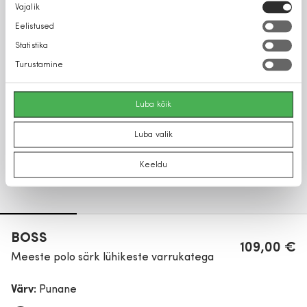
Nõusoleku
Vajalik
valik
Eelistused
Statistika
Turustamine
Luba kõik
Luba valik
Keeldu
BOSS
109,00 €
Meeste polo särk lühikeste varrukatega
Värv:
Punane