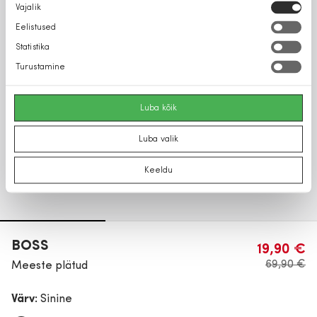
Nõusoleku
Vajalik
valik
Eelistused
Statistika
Turustamine
Luba kõik
Luba valik
Keeldu
BOSS
19,90 €
69,90 €
Meeste plätud
Värv:
Sinine