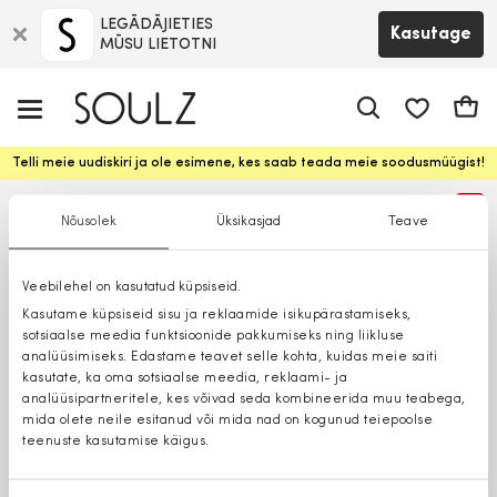
LEGĀDĀJIETIES
Kasutage
MŪSU LIETOTNI
app.shop.ui.
Ostuk
Telli meie uudiskiri ja ole esimene, kes saab teada meie soodusmüügist!
%
Nõusolek
Üksikasjad
Teave
Veebilehel on kasutatud küpsiseid.
Kasutame küpsiseid sisu ja reklaamide isikupärastamiseks,
sotsiaalse meedia funktsioonide pakkumiseks ning liikluse
analüüsimiseks. Edastame teavet selle kohta, kuidas meie saiti
kasutate, ka oma sotsiaalse meedia, reklaami- ja
analüüsipartneritele, kes võivad seda kombineerida muu teabega,
mida olete neile esitanud või mida nad on kogunud teiepoolse
teenuste kasutamise käigus.