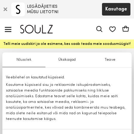
LEGĀDĀJIETIES
Kasutage
MŪSU LIETOTNI
app.shop.ui.
Ostuk
Telli meie uudiskiri ja ole esimene, kes saab teada meie soodusmüügist!
Nõusolek
Üksikasjad
Teave
Veebilehel on kasutatud küpsiseid.
Kasutame küpsiseid sisu ja reklaamide isikupärastamiseks,
sotsiaalse meedia funktsioonide pakkumiseks ning liikluse
analüüsimiseks. Edastame teavet selle kohta, kuidas meie saiti
kasutate, ka oma sotsiaalse meedia, reklaami- ja
analüüsipartneritele, kes võivad seda kombineerida muu teabega,
mida olete neile esitanud või mida nad on kogunud teiepoolse
teenuste kasutamise käigus.