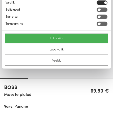
Nõusoleku
Vajalik
valik
Eelistused
Statistika
Turustamine
Luba kõik
Luba valik
Keeldu
BOSS
69,90 €
Meeste plätud
Värv:
Punane