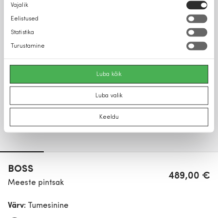
Nõusoleku
Vajalik
valik
Eelistused
Statistika
Turustamine
Luba kõik
Luba valik
Keeldu
BOSS
489,00 €
Meeste pintsak
Värv:
Tumesinine