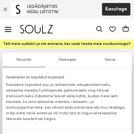
LEGĀDĀJIETIES
Kasutage
MŪSU LIETOTNI
app.shop.ui.
Ostuk
Telli meie uudiskiri ja ole esimene, kes saab teada meie soodusmüügist!
Nõusolek
Üksikasjad
Teave
Veebilehel on kasutatud küpsiseid.
Kasutame küpsiseid sisu ja reklaamide isikupärastamiseks,
sotsiaalse meedia funktsioonide pakkumiseks ning liikluse
analüüsimiseks. Edastame teavet selle kohta, kuidas meie saiti
kasutate, ka oma sotsiaalse meedia, reklaami- ja
analüüsipartneritele, kes võivad seda kombineerida muu teabega,
mida olete neile esitanud või mida nad on kogunud teiepoolse
teenuste kasutamise käigus.