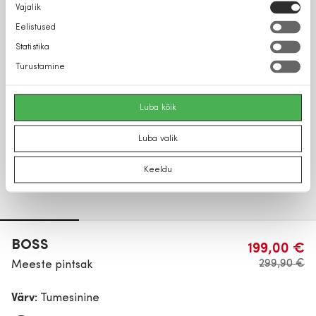
Nõusoleku
Vajalik
valik
Eelistused
Statistika
Turustamine
Luba kõik
Luba valik
Keeldu
BOSS
199,00 €
299,90 €
Meeste pintsak
Värv:
Tumesinine