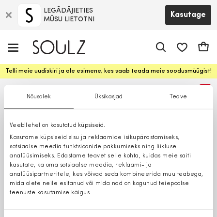
LEGĀDĀJIETIES
Kasutage
MŪSU LIETOTNI
app.shop.ui.
Ostuk
Telli meie uudiskiri ja ole esimene, kes saab teada meie soodusmüügist!
%
Nõusolek
Üksikasjad
Teave
Veebilehel on kasutatud küpsiseid.
Kasutame küpsiseid sisu ja reklaamide isikupärastamiseks,
sotsiaalse meedia funktsioonide pakkumiseks ning liikluse
analüüsimiseks. Edastame teavet selle kohta, kuidas meie saiti
kasutate, ka oma sotsiaalse meedia, reklaami- ja
analüüsipartneritele, kes võivad seda kombineerida muu teabega,
mida olete neile esitanud või mida nad on kogunud teiepoolse
teenuste kasutamise käigus.