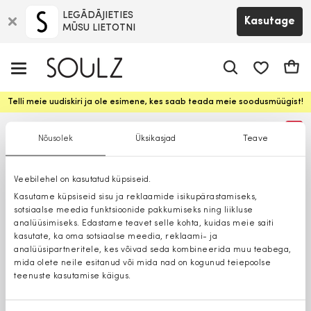
LEGĀDĀJIETIES
Kasutage
MŪSU LIETOTNI
app.shop.ui.
Ostuk
Telli meie uudiskiri ja ole esimene, kes saab teada meie soodusmüügist!
%
Nõusolek
Üksikasjad
Teave
Veebilehel on kasutatud küpsiseid.
Kasutame küpsiseid sisu ja reklaamide isikupärastamiseks,
sotsiaalse meedia funktsioonide pakkumiseks ning liikluse
analüüsimiseks. Edastame teavet selle kohta, kuidas meie saiti
kasutate, ka oma sotsiaalse meedia, reklaami- ja
analüüsipartneritele, kes võivad seda kombineerida muu teabega,
mida olete neile esitanud või mida nad on kogunud teiepoolse
teenuste kasutamise käigus.