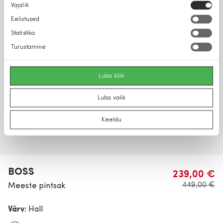
Nõusoleku
Vajalik
valik
Eelistused
Statistika
Turustamine
Luba kõik
Luba valik
Keeldu
BOSS
239,00 €
449,00 €
Meeste pintsak
Värv:
Hall