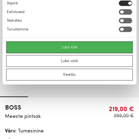
Nõusoleku
Vajalik
valik
Eelistused
Statistika
Turustamine
Luba kõik
Luba valik
Keeldu
BOSS
219,00 €
399,00 €
Meeste pintsak
Värv:
Tumesinine