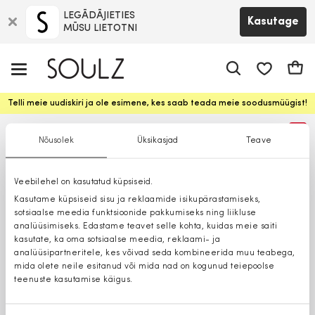
LEGĀDĀJIETIES
Kasutage
MŪSU LIETOTNI
app.shop.ui.
Ostuk
Telli meie uudiskiri ja ole esimene, kes saab teada meie soodusmüügist!
%
Nõusolek
Üksikasjad
Teave
Veebilehel on kasutatud küpsiseid.
Kasutame küpsiseid sisu ja reklaamide isikupärastamiseks,
sotsiaalse meedia funktsioonide pakkumiseks ning liikluse
analüüsimiseks. Edastame teavet selle kohta, kuidas meie saiti
kasutate, ka oma sotsiaalse meedia, reklaami- ja
analüüsipartneritele, kes võivad seda kombineerida muu teabega,
mida olete neile esitanud või mida nad on kogunud teiepoolse
teenuste kasutamise käigus.