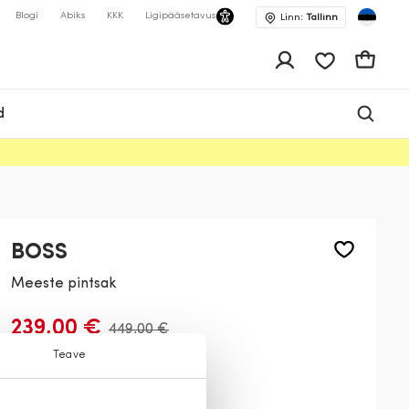
Blogi
Abiks
KKK
Ligipääsetavus
Linn:
Tallinn
app.shop.ui.wis
Ostukor
d
BOSS
Meeste pintsak
239,00 €
449,00 €
Teave
Värv:
Pruun
376
001