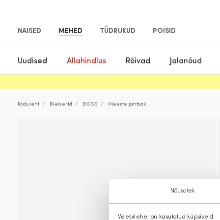
NAISED
MEHED
TÜDRUKUD
POISID
Uudised
Allahindlus
Rõivad
Jalanõud
Koduleht
Bleiserid
BOSS
Meeste pintsak
Nõusolek
Veebilehel on kasutatud küpsiseid.