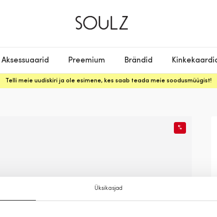
Aksessuaarid
Preemium
Brändid
Kinkekaardi
Telli meie uudiskiri ja ole esimene, kes saab teada meie soodusmüügist!
%
Üksikasjad