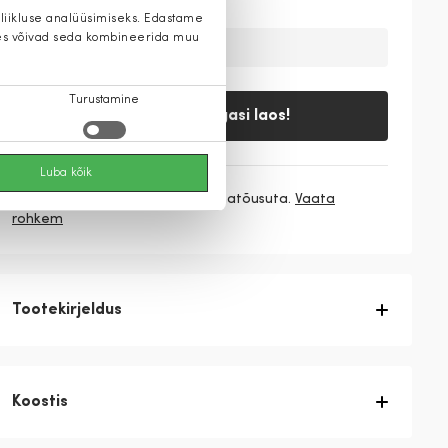
 liikluse analüüsimiseks. Edastame
 kes võivad seda kombineerida muu
Ajutiselt on toode laost otsas
Turustamine
Teavita, kui tagasi laos!
Luba kõik
3 makset
79,67 €
/ kuu ilma hinnatõusuta.
Vaata
rohkem
Tootekirjeldus
Koostis