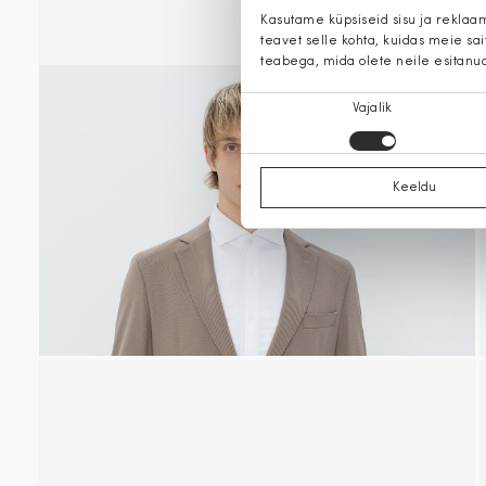
Kasutame küpsiseid sisu ja reklaa
teavet selle kohta, kuidas meie sa
teabega, mida olete neile esitanu
Nõusoleku
Vajalik
valik
Keeldu