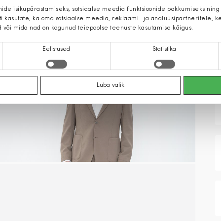
mide isikupärastamiseks, sotsiaalse meedia funktsioonide pakkumiseks ning
iti kasutate, ka oma sotsiaalse meedia, reklaami- ja analüüsipartneritele,
d või mida nad on kogunud teiepoolse teenuste kasutamise käigus.
Eelistused
Statistika
Luba valik