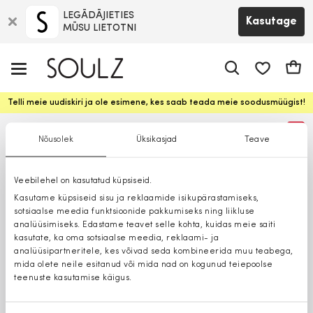
LEGĀDĀJIETIES
Kasutage
MŪSU LIETOTNI
app.shop.ui.
Ostuk
Telli meie uudiskiri ja ole esimene, kes saab teada meie soodusmüügist!
%
Nõusolek
Üksikasjad
Teave
Veebilehel on kasutatud küpsiseid.
Kasutame küpsiseid sisu ja reklaamide isikupärastamiseks,
sotsiaalse meedia funktsioonide pakkumiseks ning liikluse
analüüsimiseks. Edastame teavet selle kohta, kuidas meie saiti
kasutate, ka oma sotsiaalse meedia, reklaami- ja
analüüsipartneritele, kes võivad seda kombineerida muu teabega,
mida olete neile esitanud või mida nad on kogunud teiepoolse
teenuste kasutamise käigus.