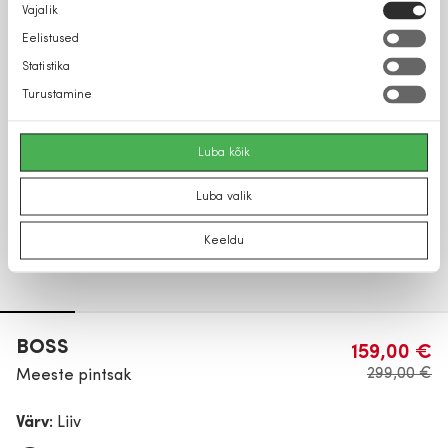
Nõusoleku
Vajalik
valik
Eelistused
Statistika
Turustamine
Luba kõik
Luba valik
Keeldu
BOSS
159,00 €
299,00 €
Meeste pintsak
Värv:
Liiv