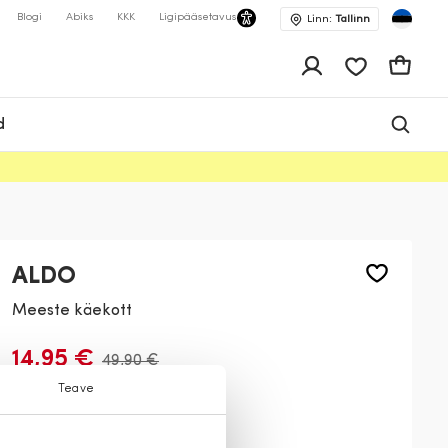
Blogi
Abiks
KKK
Ligipääsetavus
Linn:
Tallinn
app.shop.ui.wis
Ostukor
d
ALDO
Meeste käekott
14,95 €
49,90 €
Teave
Värv:
Must
008