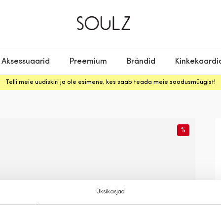
Aksessuaarid
Preemium
Brändid
Kinkekaardi
Telli meie uudiskiri ja ole esimene, kes saab teada meie soodusmüügist!
%
Üksikasjad