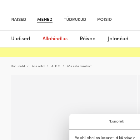
NAISED
MEHED
TÜDRUKUD
POISID
Uudised
Allahindlus
Rõivad
Jalanõud
Koduleht
Käekotid
ALDO
Meeste käekott
Nõusolek
Veebilehel on kasutatud küpsiseid.