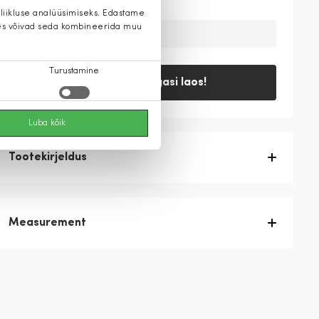
 liikluse analüüsimiseks. Edastame
 kes võivad seda kombineerida muu
Ajutiselt on toode laost otsas
Turustamine
Teavita, kui tagasi laos!
Luba kõik
Tootekirjeldus
Measurement