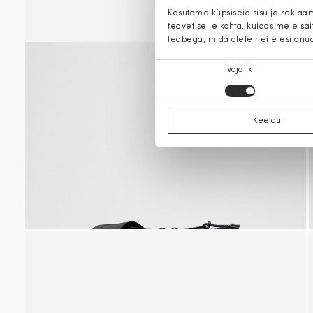
Kasutame küpsiseid sisu ja reklaa
teavet selle kohta, kuidas meie sa
teabega, mida olete neile esitanu
Nõusoleku
Vajalik
valik
Keeldu