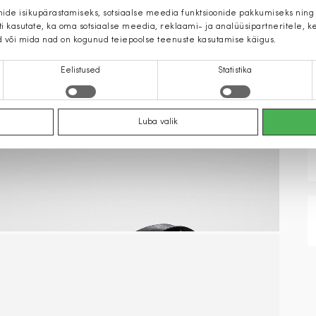
mide isikupärastamiseks, sotsiaalse meedia funktsioonide pakkumiseks ning
iti kasutate, ka oma sotsiaalse meedia, reklaami- ja analüüsipartneritele,
d või mida nad on kogunud teiepoolse teenuste kasutamise käigus.
Eelistused
Statistika
Luba valik