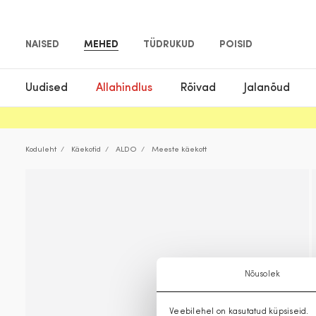
NAISED
MEHED
TÜDRUKUD
POISID
Uudised
Allahindlus
Rõivad
Jalanõud
Koduleht
Käekotid
ALDO
Meeste käekott
Nõusolek
Veebilehel on kasutatud küpsiseid.