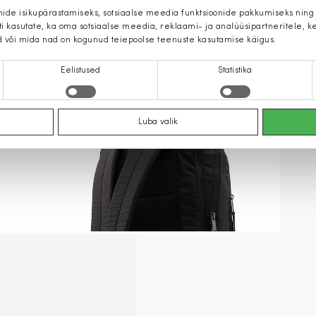
mide isikupärastamiseks, sotsiaalse meedia funktsioonide pakkumiseks ning
iti kasutate, ka oma sotsiaalse meedia, reklaami- ja analüüsipartneritele,
d või mida nad on kogunud teiepoolse teenuste kasutamise käigus.
Eelistused
Statistika
Luba valik