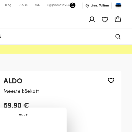
Blogi
Abiks
KKK
Ligipääsetavus
Linn:
Tallinn
app.shop.ui.wis
Ostukor
d
ALDO
Meeste käekott
59,90 €
Teave
Värv:
Must
001