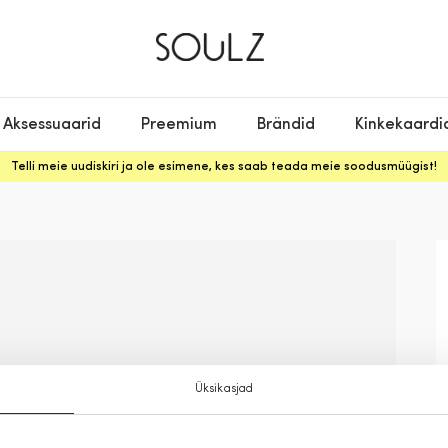
Aksessuaarid
Preemium
Brändid
Kinkekaardi
Telli meie uudiskiri ja ole esimene, kes saab teada meie soodusmüügist!
Üksikasjad