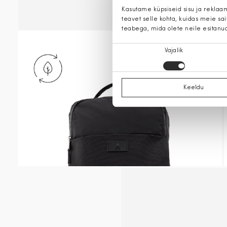
Kasutame küpsiseid sisu ja reklaa
teavet selle kohta, kuidas meie sa
teabega, mida olete neile esitanu
Nõusoleku
Vajalik
valik
Keeldu