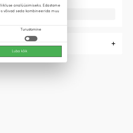
 liikluse analüüsimiseks. Edastame
 kes võivad seda kombineerida muu
Kahuks meil ei ole seda toodet.
Turustamine
Tootekirjeldus
Luba kõik