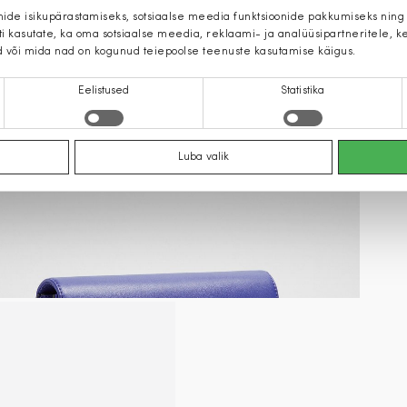
mide isikupärastamiseks, sotsiaalse meedia funktsioonide pakkumiseks ning
iti kasutate, ka oma sotsiaalse meedia, reklaami- ja analüüsipartneritele,
d või mida nad on kogunud teiepoolse teenuste kasutamise käigus.
Eelistused
Statistika
Luba valik