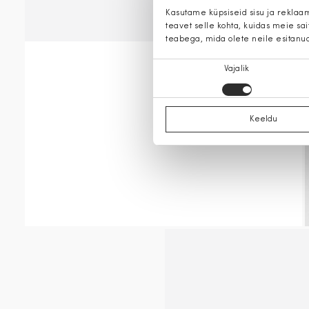
Kasutame küpsiseid sisu ja reklaa
teavet selle kohta, kuidas meie sa
teabega, mida olete neile esitanu
Nõusoleku
Vajalik
valik
Keeldu