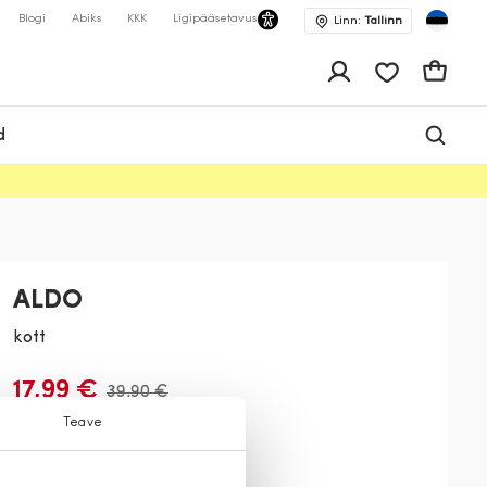
Blogi
Abiks
KKK
Ligipääsetavus
Linn:
Tallinn
app.shop.ui.wis
Ostukor
d
ALDO
kott
17,99 €
39,90 €
Teave
Värv:
Sinine
0050