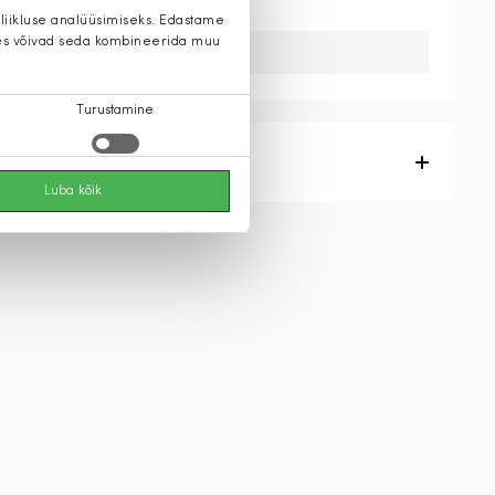
 liikluse analüüsimiseks. Edastame
 kes võivad seda kombineerida muu
Kahuks meil ei ole seda toodet.
Turustamine
Tootekirjeldus
Luba kõik