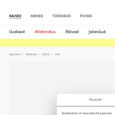
NAISED
MEHED
TÜDRUKUD
POISID
Uudised
Allahindlus
Rõivad
Jalanõud
Koduleht
Käekotid
ALDO
kott
Nõusolek
Veebilehel on kasutatud küpsiseid.