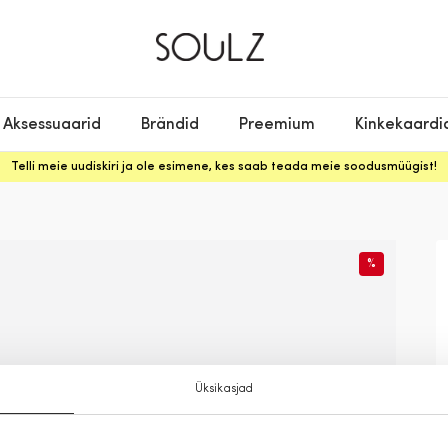
Aksessuaarid
Brändid
Preemium
Kinkekaardi
Telli meie uudiskiri ja ole esimene, kes saab teada meie soodusmüügist!
%
Üksikasjad