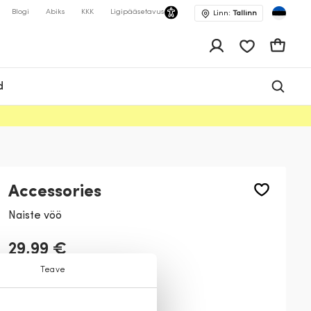
Blogi
Abiks
KKK
Ligipääsetavus
Linn:
Tallinn
app.shop.ui.wis
Ostukor
d
Accessories
Naiste vöö
29,99 €
Teave
Värv:
Must
99