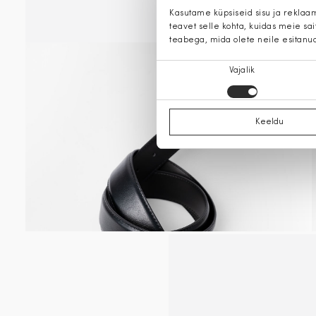
Kasutame küpsiseid sisu ja reklaa
teavet selle kohta, kuidas meie sa
teabega, mida olete neile esitanu
Nõusoleku
Vajalik
valik
Keeldu