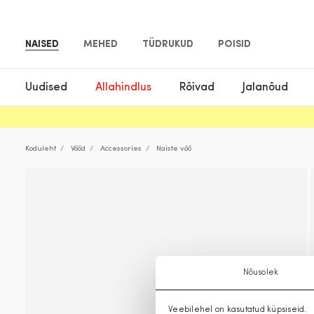
NAISED
MEHED
TÜDRUKUD
POISID
Uudised
Allahindlus
Rõivad
Jalanõud
Koduleht
Vööd
Accessories
Naiste vöö
Nõusolek
Veebilehel on kasutatud küpsiseid.