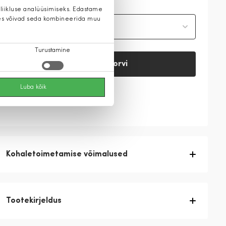
 liikluse analüüsimiseks. Edastame
 kes võivad seda kombineerida muu
Vali suurus
Turustamine
Lisa ostukorvi
Luba kõik
Vaata saadavust
Kohaletoimetamise võimalused
Tootekirjeldus