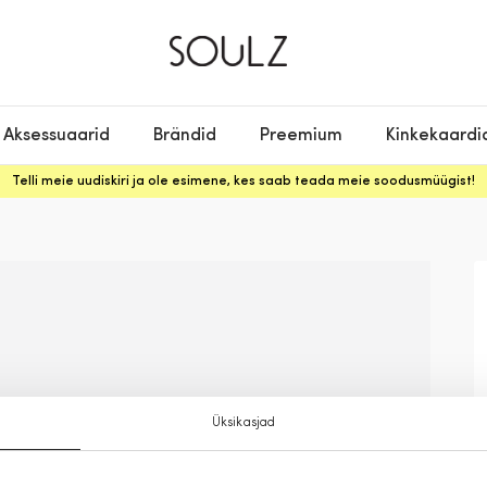
Aksessuaarid
Brändid
Preemium
Kinkekaardi
Telli meie uudiskiri ja ole esimene, kes saab teada meie soodusmüügist!
Üksikasjad