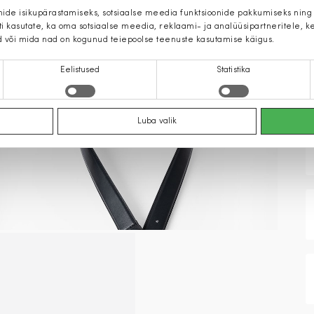
mide isikupärastamiseks, sotsiaalse meedia funktsioonide pakkumiseks ning
iti kasutate, ka oma sotsiaalse meedia, reklaami- ja analüüsipartneritele,
d või mida nad on kogunud teiepoolse teenuste kasutamise käigus.
Eelistused
Statistika
Luba valik