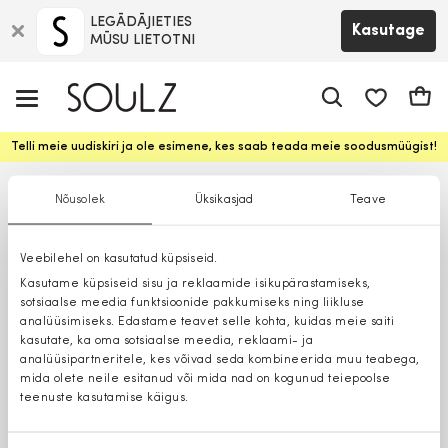
LEGĀDĀJIETIES
Kasutage
MŪSU LIETOTNI
app.shop.ui.
Ostuk
Telli meie uudiskiri ja ole esimene, kes saab teada meie soodusmüügist!
Nõusolek
Üksikasjad
Teave
Veebilehel on kasutatud küpsiseid.
Kasutame küpsiseid sisu ja reklaamide isikupärastamiseks,
sotsiaalse meedia funktsioonide pakkumiseks ning liikluse
analüüsimiseks. Edastame teavet selle kohta, kuidas meie saiti
kasutate, ka oma sotsiaalse meedia, reklaami- ja
analüüsipartneritele, kes võivad seda kombineerida muu teabega,
mida olete neile esitanud või mida nad on kogunud teiepoolse
teenuste kasutamise käigus.