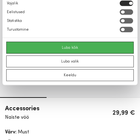
Nõusoleku
Vajalik
valik
Eelistused
Statistika
Turustamine
Luba kõik
Luba valik
Keeldu
Accessories
29,99 €
Naiste vöö
Värv:
Must